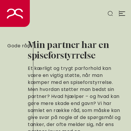
Spring
til
indhold
Min partner har en
Gode råd
spiseforstyrrelse
Et kærligt og trygt parforhold kan
være en vigtig støtte, når man
kæmper med en spiseforstyrrelse.
Men hvordan støtter man bedst sin
partner? Hvad hjælper – og hvad kan
gøre mere skade end gavn? Vi har
samlet en række råd, som måske kan
give svar på nogle af de spørgsmål og
tanker, der ofte melder sig, når ens