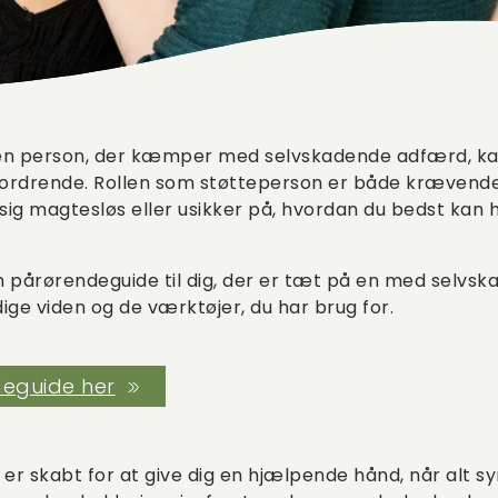
 en person, der kæmper med selvskadende adfærd, 
fordrende. Rollen som støtteperson er både krævend
e sig magtesløs eller usikker på, hvordan du bedst kan 
en pårørendeguide til dig, der er tæt på en med selvs
ige viden og de værktøjer, du har brug for.
deguide her
r skabt for at give dig en hjælpende hånd, når alt syn