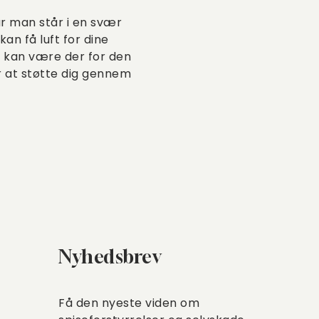
år man står i en svær
an få luft for dine
re kan være der for den
or at støtte dig gennem
Nyhedsbrev
Få den nyeste viden om