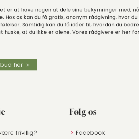
t det er at have nogen at dele sine bekymringer med, n
. Hos os kan du få gratis, anonym rådgivning, hvor du k
følelser. Samtidig kan du få idéer til, hvordan du bed
at huske, at du ikke er alene. Vores rådgivere er her f
lbud her
je
Følg os
være frivillig?
Facebook