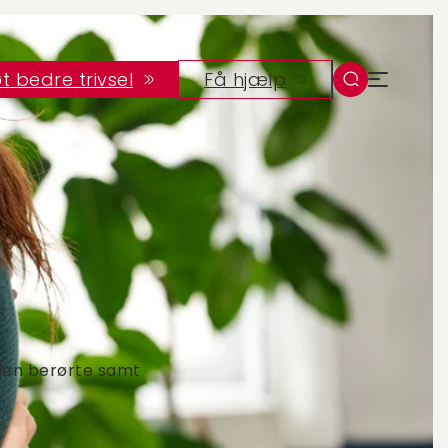
t bedre trivsel
Få hjælp
e den berørte samt