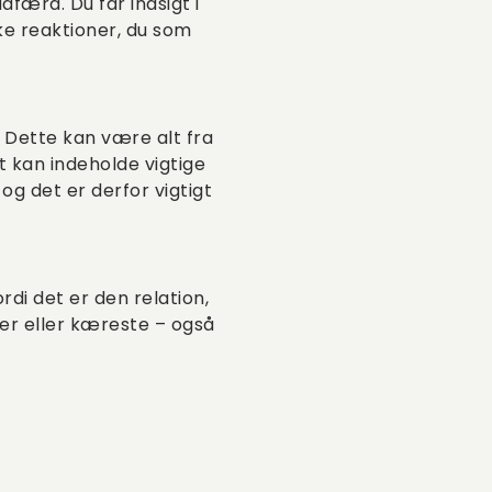
færd. Du får indsigt i
ke reaktioner, du som
. Dette kan være alt fra
t kan indeholde vigtige
og det er derfor vigtigt
ordi det er den relation,
er eller kæreste – også