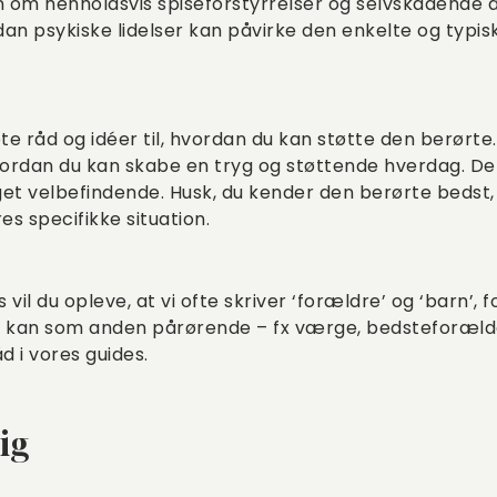
n om henholdsvis spiseforstyrrelser og selvskadende ad
n psykiske lidelser kan påvirke den enkelte og typis
ete råd og idéer til, hvordan du kan støtte den berørte
vordan du kan skabe en tryg og støttende hverdag. De
et velbefindende. Husk, du kender den berørte bedst, 
res specifikke situation.
vil du opleve, at vi ofte skriver ‘forældre’ og ‘barn’, f
u kan som anden pårørende – fx værge, bedsteforæld
d i vores guides.
dig