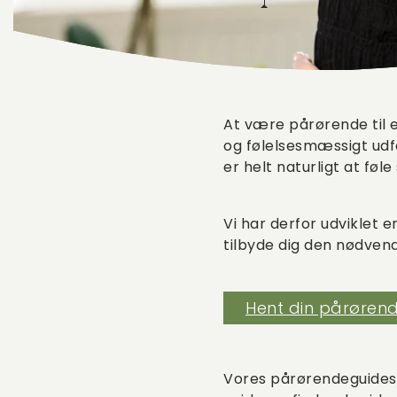
At være pårørende til
og følelsesmæssigt ud
er helt naturligt at føl
Vi har derfor udviklet 
tilbyde dig den nødvend
Hent din pårøren
Vores pårørendeguides e