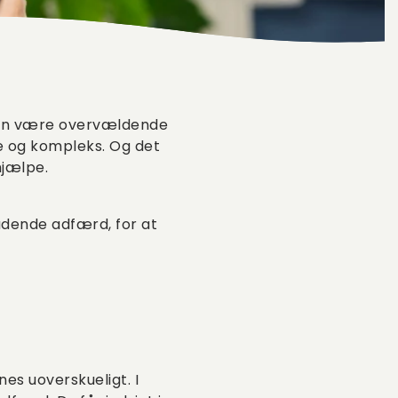
kan være overvældende
e og kompleks. Og det
hjælpe.
kadende adfærd, for at
es uoverskueligt. I