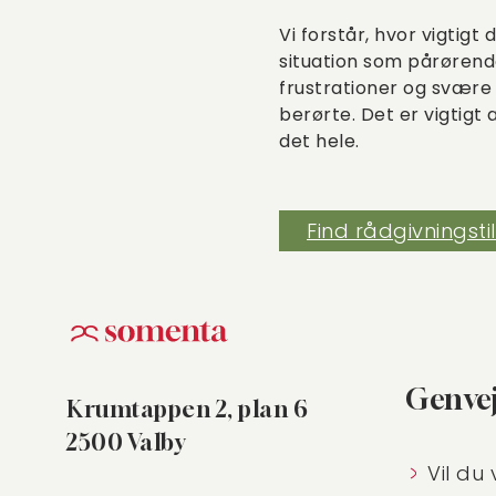
Vi forstår, hvor vigtig
situation som pårørende
frustrationer og svære 
berørte. Det er vigtigt 
det hele.
Find rådgivningsti
Genve
Krumtappen 2, plan 6
2500 Valby
Vil du 