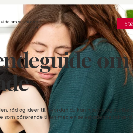
guide om selvskade
Stø
endeguide om
ade
iden, råd og ideer til, hvordan du kan hjælpe og støtt
lle som pårørende til en med en selvskadende adfærd.