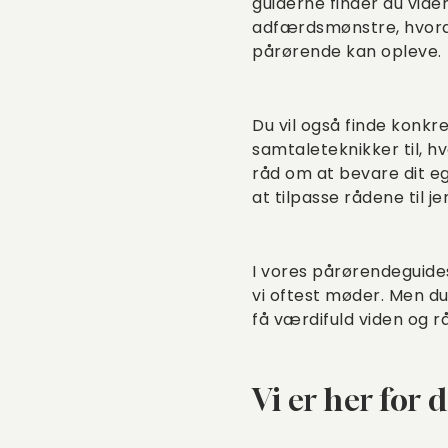
guiderne finder du vide
adfærdsmønstre, hvorda
pårørende kan opleve.
Du vil også finde konkr
samtaleteknikker til, h
råd om at bevare dit eg
at tilpasse rådene til je
I vores pårørendeguides 
vi oftest møder. Men d
få værdifuld viden og rå
Vi er her for 