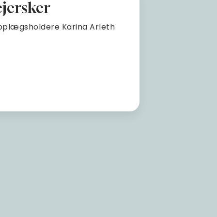
jersker
 oplægsholdere Karina Arleth