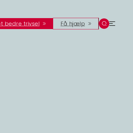
t bedre trivsel
Få hjælp