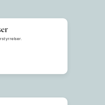
ser
rstyrrelser.