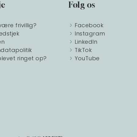
je
Følg os
være frivillig?
Facebook
edstjek
Instagram
en
LinkedIn
datapolitik
TikTok
blevet ringet op?
YouTube