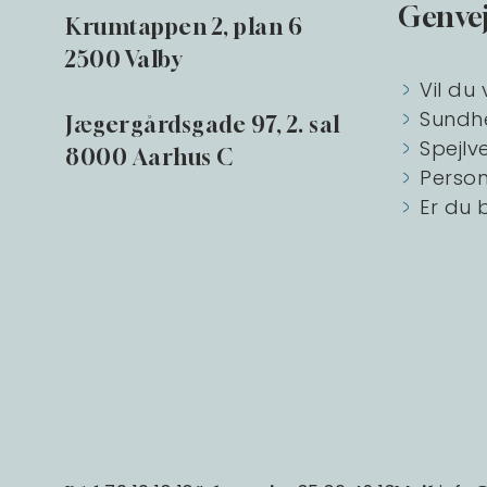
Genve
Krumtappen 2, plan 6
2500 Valby
Vil du 
Sundh
Jægergårdsgade 97, 2. sal
Spejlv
8000 Aarhus C
Person
Er du 