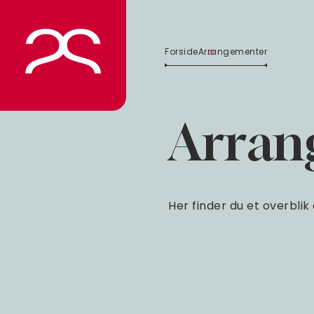
Spring
til
indhold
Forside
Arrangementer
Arran
Her finder du et overbl