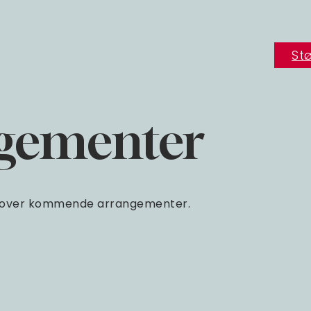
Stø
gementer
ik over kommende arrangementer.