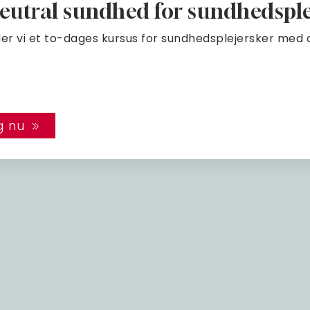
utral sundhed for sundhedsple
der vi et to-dages kursus for sundhedsplejersker med
g nu