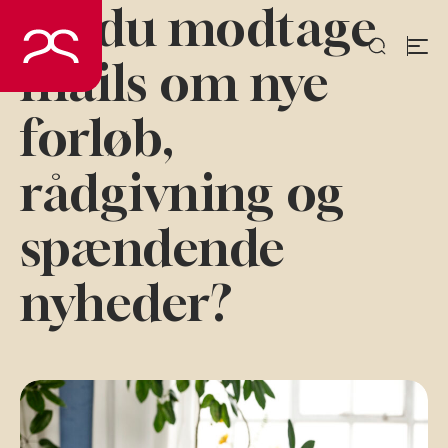
Vil du modtage
Spring
til
indhold
mails om nye
forløb,
rådgivning og
spændende
nyheder?