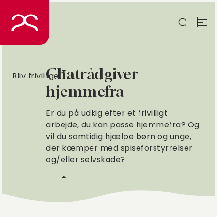
Spring
til
indhold
Chatrådgiver
Bliv frivillige
hjemmefra
Er du på udkig efter et frivilligt
arbejde, du kan passe hjemmefra? Og
vil du samtidig hjælpe børn og unge,
der kæmper med spiseforstyrrelser
og/eller selvskade?