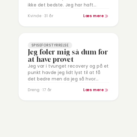
ikke det bedste. Jeg har haft
bulimi/anoreksi i næsten 20 år. Det
Kvinde · 31 år
Læs mere
var svært at blive taget alvorligt…
SPISEFORSTYRRELSE
Jeg føler mig så dum for
at have prøvet
Jeg var i tvunget recovery og på et
punkt havde jeg lidt lyst til at få
det bedre men da jeg så hvor
meget jeg entelig havde taget…
Dreng · 17 år
Læs mere