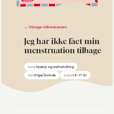
Tilbage til
Brevkassen
Jeg har ikke fået min
menstruation tilbage
Hjælp og behandling
EMNE
Pige/Kvinde
14-17 år
KØN
ALDER