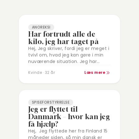
ANOREKSI
Har fortrudt alle de
kilo, jeg har taget på
Hej, Jeg skriver, fordi jeg er meget i
tvivl om, hvad jeg kan gøre i min
nuværende situation. Jeg har
været i behandling i psykiatrien for
Kvinde · 32 år
Læs mere
anoreksi fra…
SPISEFORSTYRRELSE
Jeg er flyttet til
Danmark – hvor kan jeg
få hjælp?
Hej, Jeg flyttede her fra Finland 15
måneder siden, så min dansk er