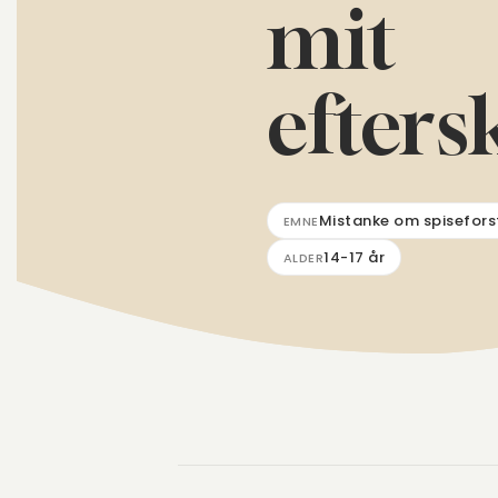
mit
efters
Mistanke om spisefors
EMNE
14-17 år
ALDER