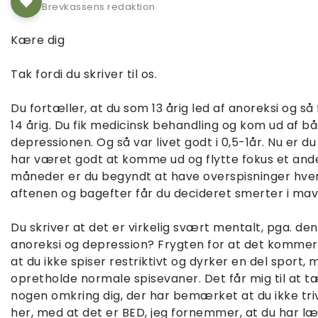
Brevkassens redaktion
Kære dig
Tak fordi du skriver til os.
Du fortæller, at du som 13 årig led af anoreksi og så
14 årig. Du fik medicinsk behandling og kom ud af b
depressionen. Og så var livet godt i 0,5-1år. Nu er d
har været godt at komme ud og flytte fokus et ande
måneder er du begyndt at have overspisninger hver 2
aftenen og bagefter får du decideret smerter i ma
Du skriver at det er virkelig svært mentalt, pga. de
anoreksi og depression? Frygten for at det kommer 
at du ikke spiser restriktivt og dyrker en del sport,
opretholde normale spisevaner. Det får mig til at tæ
nogen omkring dig, der har bemærket at du ikke triv
her, med at det er BED, jeg fornemmer, at du har læ