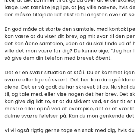
ikke, at det kommer til at gå ud over dit efterskoleo
læge. Det tænkte jeg lige, at jeg ville nævne, hvis 
der måske tilføjede lidt ekstra til angsten over at s
En god måde at starte den samtale, med kontaktper
kan være at du viser dit brev, og mit svar til den p
det kan åbne samtalen, uden at du skal finde ud af h
ville det mon være for dig? Du kunne sige, “Jeg har li
så give dem din telefon med brevet åbent.
Det er en svær situation at stå i. Du er kommet ig
svære eller lige så svært. Det her kan du også klare
alene. Det er så godt du har skrevet til os. Nu skal
til, og tale med, eller vise nogen det her brev. Det 
kan give dig lidt ro, er at du sikkert ved, er der tit 
mestre eller opnå ved at overspise, det er et værktøj
dulme svære følelser på. Kan du mon genkende det i
Vi vil også rigtig gerne tage en snak med dig, hvis d