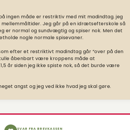
jeg på ingen måde er restriktiv med mit madindtag. jeg
3 mellemmåltider. Jeg går på en idrætsefterskole så
jeg er normal og sundvægtig og spiser nok. Men det
etholde nogle normale spisevaner.
 som efter et restriktivt madindtag går “over på den
 skulle åbenbart være kroppens måde at
,5 år siden jeg ikke spiste nok, så det burde være
get angst og jeg ved ikke hvad jeg skal gøre.
SVAR FRA BREVKASSEN