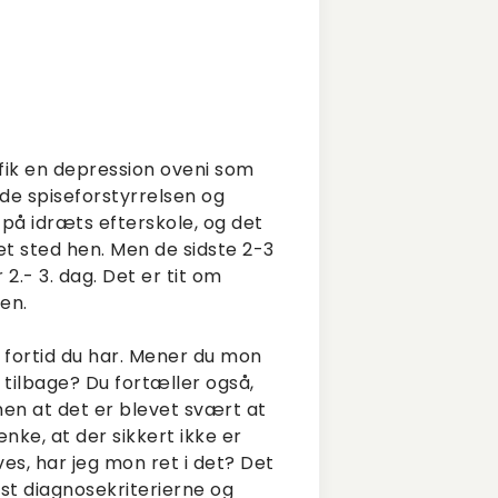
 fik en depression oveni som
åde spiseforstyrrelsen og
u på idræts efterskole, og det
t sted hen. Men de sidste 2-3
.- 3. dag. Det er tit om
ven.
n fortid du har. Mener du mon
tilbage? Du fortæller også,
 men at det er blevet svært at
nke, at der sikkert ikke er
es, har jeg mon ret i det? Det
st diagnosekriterierne og