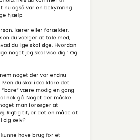
phold, hvis du kommer til
det nu også var en bekymring
øge hjælp.
son, lærer eller forælder,
erson du vælger at tale med,
vad du lige skal sige. Hvordan
ge noget jeg skal vise dig.” Og
ennem noget der var endnu
. Men du skal ikke klare det
 du “bare” være modig en gang
skal nok gå. Noget der måske
er noget man forsøger at
. Rigtig tit, er det en måde at
 dig selv?
u kunne have brug for et