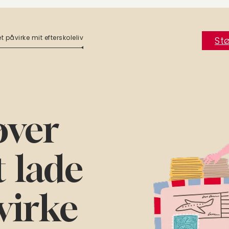
t påvirke mit efterskoleliv
Stø
øver
t lade
virke