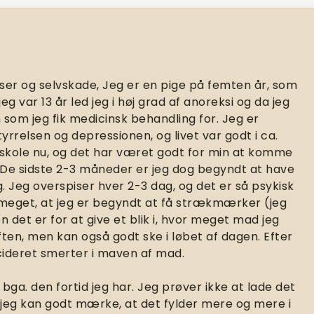
lser og selvskade,
Jeg er en pige på femten år, som
g var 13 år led jeg i høj grad af anoreksi og da jeg
on som jeg fik medicinsk behandling for. Jeg er
rrelsen og depressionen, og livet var godt i ca.
erskole nu, og det har været godt for min at komme
 De sidste 2-3 måneder er jeg dog begyndt at have
. Jeg overspiser hver 2-3 dag, og det er så psykisk
å meget, at jeg er begyndt at få strækmærker (jeg
 det er for at give et blik i, hvor meget mad jeg
ften, men kan også godt ske i løbet af dagen. Efter
ecideret smerter i maven af mad.
 bga. den fortid jeg har. Jeg prøver ikke at lade det
 jeg kan godt mærke, at det fylder mere og mere i