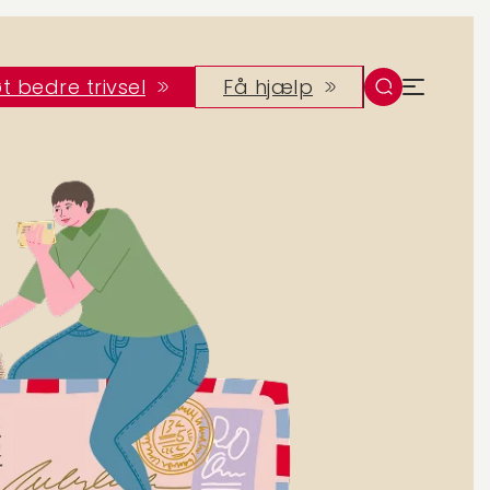
t bedre trivsel
Få hjælp