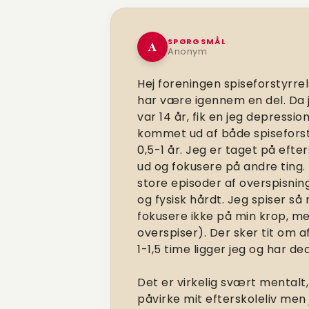
SPØRGSMÅL
A
Anonym
Hej foreningen spiseforstyrre
har være igennem en del. Da je
var 14 år, fik en jeg depressi
kommet ud af både spiseforsty
0,5-1 år. Jeg er taget på eft
ud og fokusere på andre ting.
store episoder af overspisning
og fysisk hårdt. Jeg spiser s
fokusere ikke på min krop, men
overspiser). Der sker tit om a
1-1,5 time ligger jeg og har d
Det er virkelig svært mentalt,
påvirke mit efterskoleliv men