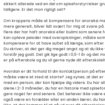
sikkert allerede ved en del om spiseforstyrrelser gr
tidligere. Er det mon rigtigt set?
Om kroppens måde at kompensere for anoreksi med,
mere generelt, bliver lidt svært for mig at svare på. 
flere der har haft anoreksi eller bulimi som senere f
kan opleve peioder med overspisninger, måske so
kompensere for at have sultet så længe, som efter e
Du skriver, at det gør dig meget angst og at du ikke
forstår jeg godt. Det gik lige godt i 0,5-1 år og det
er på efterskole og du vil gerne nyde dit efterskoleli
Hvordan er dit forhold til din kontaktperson på ef
måske være et sted at starte? Jeg synes, at det er 
med en person, der kan hjælpe dig videre. Du har 
alene i 2-3 måneder, du har en historie med spisefor
gøre noget før end senere. Det behøver ikke være 
også være en forælder eller en anden lærer, du har e