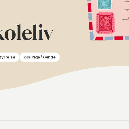
koleliv
tyrrelse
Pige/Kvinde
KØN