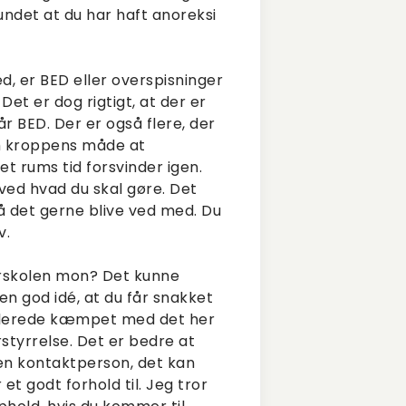
undet at du har haft anoreksi
 er BED eller overspisninger
Det er dog rigtigt, at der er
år BED. Der er også flere, der
m kroppens måde at
t rums tid forsvinder igen.
 ved hvad du skal gøre. Det
 må det gerne blive ved med. Du
v.
terskolen mon? Det kunne
en god idé, at du får snakket
allerede kæmpet med det her
styrrelse. Det er bedre at
en kontaktperson, det kan
t godt forhold til. Jeg tror