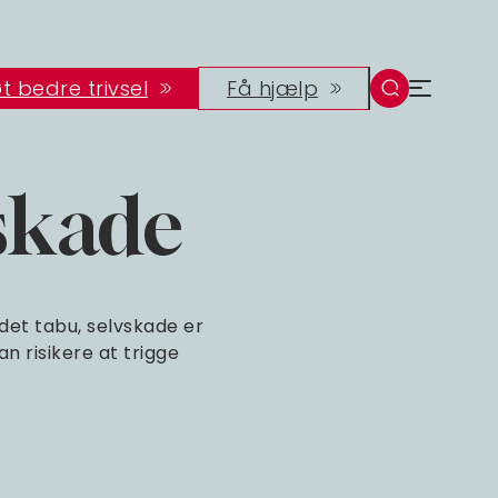
t bedre trivsel
Få hjælp
skade
 det tabu, selvskade er
 risikere at trigge