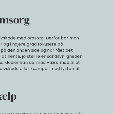
omsorg
selvskade med omsorg. Derfor bør man
 og i højere grad fokusere på
på den anden side og har fået det
 at hente, jo større er sandsynligheden
de. Medier kan dermed være med til at
elvskade eller kæmper med lysten til
jælp