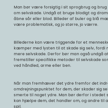
Man bør være forsigtig i sit sprogbrug og brug 
om selvskade. Undgå at bruge blodigt og dramat
åbne sår eller blod. Billeder af buler og blå m
være problematisk, og jo større, jo værre.
Billederne kan være triggende for et menneske
kæmper med lysten til at skade sig selv, fordi ma
mere selvskade. Derfor bør man også undgå at 
fremstiller specifikke metoder til selvskade so
ved håndled, arme eller ben.
Når man fremhæver det ydre fremfor det indre,
omdrejningspunktet for dem, der skader sig sel
smerte til noget ydre. Man bør derfor i stedet 
kan hjælpe dem, det handler om, og andre til a
spil.