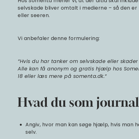
Hos Somenta mener vi, at der altid skal inklude
selvskade bliver omtalt i medierne – så den er 
eller seeren.
Vi anbefaler denne formulering:
”Hvis du har tanker om selvskade eller skader 
Alle kan få anonym og gratis hjælp hos Soment
18 eller læs mere på somenta.dk.”
Hvad du som journali
Angiv, hvor man kan søge hjælp, hvis man h
selv.