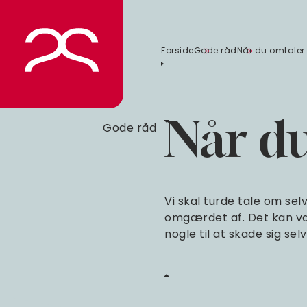
Spring
til
indhold
Forside
Gode råd
Når du omtaler
Når du
Gode råd
Vi skal turde tale om sel
omgærdet af. Det kan vær
nogle til at skade sig sel