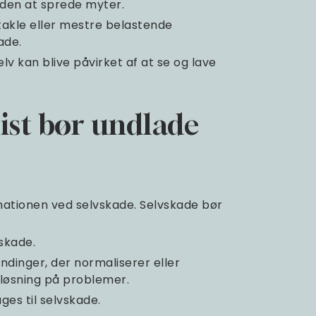
uden at sprede myter.
takle eller mestre belastende
ade.
v kan blive påvirket af at se og lave
ist bør undlade
nationen ved selvskade. Selvskade bør
vskade.
ndinger, der normaliserer eller
løsning på problemer.
es til selvskade.