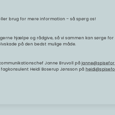
ller brug for mere information – så spørg os!
d gerne hjælpe og rådgive, så vi sammen kan sørge for
selvskade på den bedst mulige måde.
 kommunikationschef Janne Bruvoll på
janne@spisefor
er fagkonsulent Heidi Boserup Jønsson på
heidi@spisefo