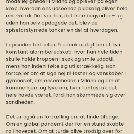
modellejligheder i Milano og oplever på egen
krop, hvordan ens udseende pludselig bliver hele
ens værdi. Det var her, det hele begyndte – og
uden han selv opdagede det, blev de
spiseforstyrrede tanker en del af hverdagen.
I episoden fortæller Frederik ærligt om et liv i
konstant alarmberedskab, hvor han hele tiden
skulle holde kroppen i skak og smile udadtil,
mens han indeni følte sig utilstrækkelig. Han
fortæller om at sige nej til fester og venskaber i
gymnasiet, om ensomheden i Milano og om at
komme hjem og lyve om, hvor fantastisk det
hele havde været, fordi han skammede sig over
sandheden.
Det er også en fortælling om at finde tilbage.
Om en global pandemi, der for en stund skabte
ro i hovedet. Om at turde blive trodsig over for