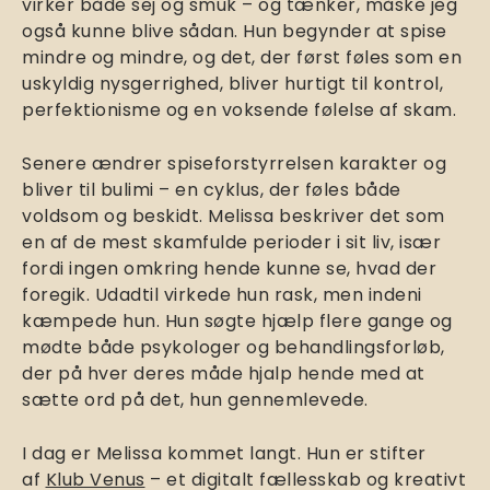
virker både sej og smuk – og tænker, måske jeg
også kunne blive sådan. Hun begynder at spise
mindre og mindre, og det, der først føles som en
uskyldig nysgerrighed, bliver hurtigt til kontrol,
perfektionisme og en voksende følelse af skam.
Senere ændrer spiseforstyrrelsen karakter og
bliver til bulimi – en cyklus, der føles både
voldsom og beskidt. Melissa beskriver det som
en af de mest skamfulde perioder i sit liv, især
fordi ingen omkring hende kunne se, hvad der
foregik. Udadtil virkede hun rask, men indeni
kæmpede hun. Hun søgte hjælp flere gange og
mødte både psykologer og behandlingsforløb,
der på hver deres måde hjalp hende med at
sætte ord på det, hun gennemlevede.
I dag er Melissa kommet langt. Hun er stifter
af
Klub Venus
– et digitalt fællesskab og kreativt