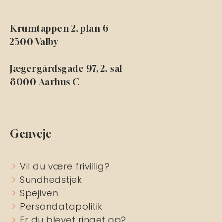
Krumtappen 2, plan 6
2500 Valby
Jægergårdsgade 97, 2. sal
8000 Aarhus C
Genveje
Vil du være frivillig?
Sundhedstjek
Spejlven
Persondatapolitik
Er du blevet ringet op?