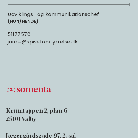
Udviklings- og kommunikationschef
HUN/HENDE
51177578
janne@spiseforstyrrelse.dk
Krumtappen 2, plan 6
2500 Valby
Jægergårdsgade 97, 2. sal