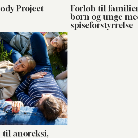
ody Project
Forløb til famili
børn og unge me
spiseforstyrrelse
til anoreksi,