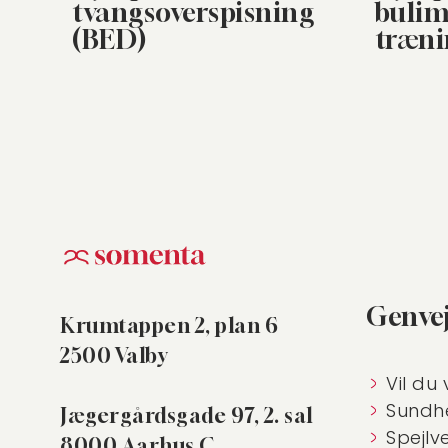
tvangsoverspisning
bulim
(BED)
træn
Genve
Krumtappen 2, plan 6
2500 Valby
Vil du 
Sundh
Jægergårdsgade 97, 2. sal
Spejlv
8000 Aarhus C