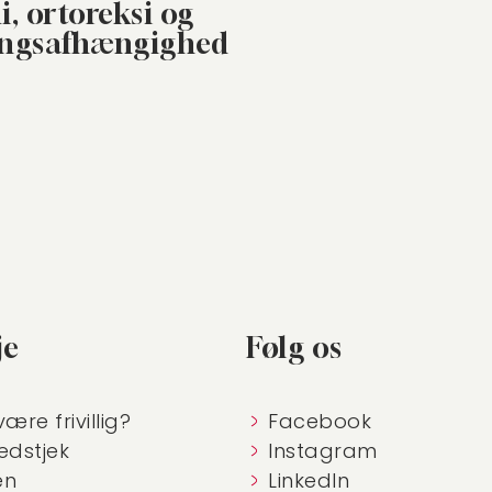
i, ortoreksi og
ingsafhængighed
je
Følg os
være frivillig?
Facebook
edstjek
Instagram
en
LinkedIn