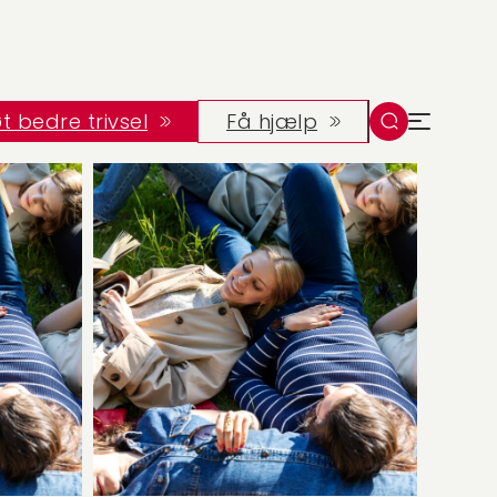
t bedre trivsel
Få hjælp