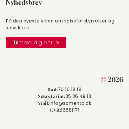
Nyhedsbrev
Få den nyeste viden om spiseforstyrrelser og
selvskade
Tilmeld dig her
©
2026
70 10 18 18
Råd:
35 36 49 13
Sekretariat:
info@somenta.dk
Mail:
16881171
CVR: