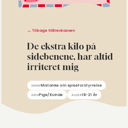
Tilbage til
Brevkassen
De ekstra kilo på
sidebenene, har altid
irriteret mig
Mistanke om spiseforstyrrelse
EMNE
Pige/Kvinde
18-21 år
KØN
ALDER