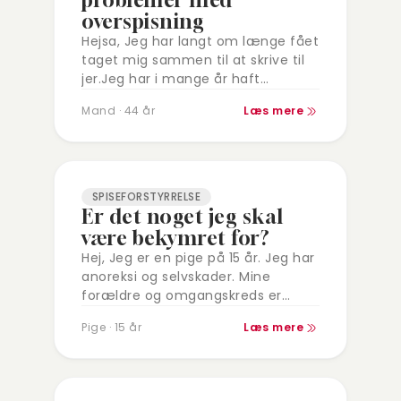
problemer med
overspisning
Hejsa, Jeg har langt om længe fået
taget mig sammen til at skrive til
jer.Jeg har i mange år haft
problemer med overspisning. At
Mand · 44 år
Læs mere
spise meget store portioner…
SPISEFORSTYRRELSE
Er det noget jeg skal
være bekymret for?
Hej, Jeg er en pige på 15 år. Jeg har
anoreksi og selvskader. Mine
forældre og omgangskreds er
bekendt med det. Det er sådan at
Pige · 15 år
Læs mere
jeg er begyndt…