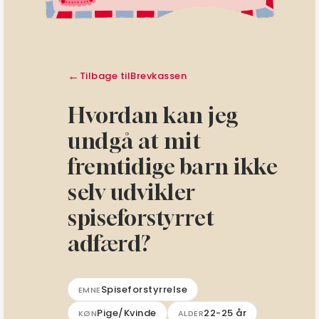
Tilbage til
Brevkassen
Hvordan kan jeg
undgå at mit
fremtidige barn ikke
selv udvikler
spiseforstyrret
adfærd?
Spiseforstyrrelse
EMNE
Pige/Kvinde
22-25 år
KØN
ALDER