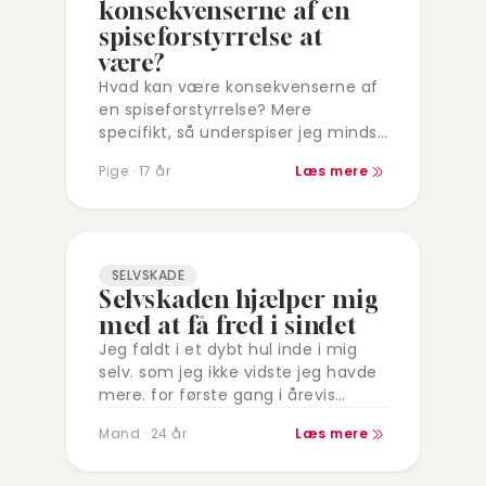
konsekvenserne af en
spiseforstyrrelse at
være?
Hvad kan være konsekvenserne af
en spiseforstyrrelse? Mere
specifikt, så underspiser jeg mindst
en uge hver måned og overspiser
Pige · 17 år
Læs mere
1-2 gange hver måned -
efterfølgende
underspisningen. Efter
overspisningerne plejer jeg…
SELVSKADE
Selvskaden hjælper mig
med at få fred i sindet
Jeg faldt i et dybt hul inde i mig
selv. som jeg ikke vidste jeg havde
mere. for første gang i årevis
gjorde jeg selvskade på mig selv…
Mand · 24 år
Læs mere