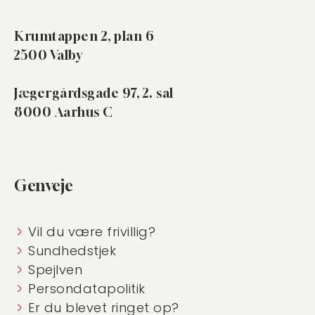
Krumtappen 2, plan 6
2500 Valby
Jægergårdsgade 97, 2. sal
8000 Aarhus C
Genveje
Vil du være frivillig?
Sundhedstjek
Spejlven
Persondatapolitik
Er du blevet ringet op?