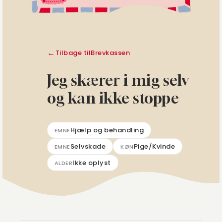
Tilbage til
Brevkassen
Jeg skærer i mig selv
og kan ikke stoppe
Hjælp og behandling
EMNE
Selvskade
Pige/Kvinde
EMNE
KØN
Ikke oplyst
ALDER