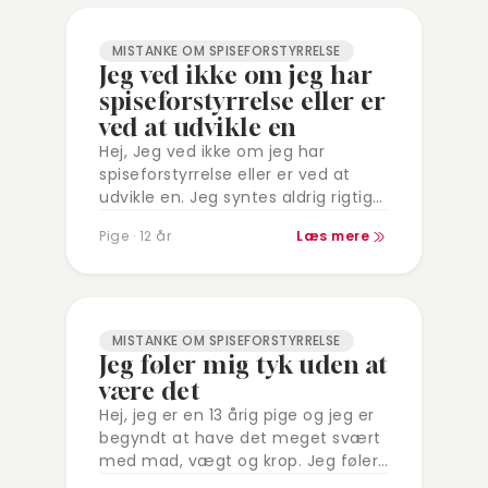
MISTANKE OM SPISEFORSTYRRELSE
Jeg ved ikke om jeg har
spiseforstyrrelse eller er
ved at udvikle en
Hej, Jeg ved ikke om jeg har
spiseforstyrrelse eller er ved at
udvikle en. Jeg syntes aldrig rigtig
jeg har haft et godt forhold til
Pige · 12 år
Læs mere
mad. Da jeg…
MISTANKE OM SPISEFORSTYRRELSE
Jeg føler mig tyk uden at
være det
Hej, jeg er en 13 årig pige og jeg er
begyndt at have det meget svært
med mad, vægt og krop. Jeg føler
mig tyk, selvom vægten siger