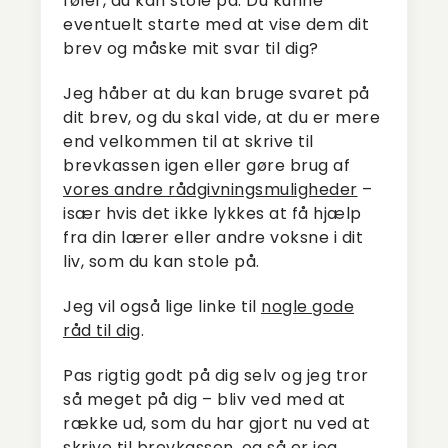
føler, du kan stole på. Du kunne
eventuelt starte med at vise dem dit
brev og måske mit svar til dig?
Jeg håber at du kan bruge svaret på
dit brev, og du skal vide, at du er mere
end velkommen til at skrive til
brevkassen igen eller gøre brug af
vores andre rådgivningsmuligheder
–
især hvis det ikke lykkes at få hjælp
fra din lærer eller andre voksne i dit
liv, som du kan stole på.
Jeg vil også lige linke til
nogle gode
råd til dig
.
Pas rigtig godt på dig selv og jeg tror
så meget på dig – bliv ved med at
række ud, som du har gjort nu ved at
skrive til brevkassen, og så er jeg