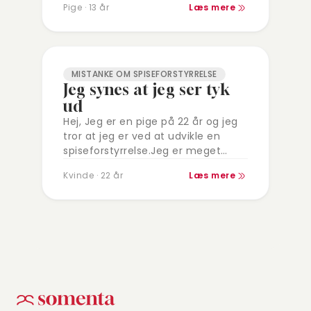
Pige · 13 år
Læs mere
noget…
MISTANKE OM SPISEFORSTYRRELSE
Jeg synes at jeg ser tyk
ud
Hej, Jeg er en pige på 22 år og jeg
tror at jeg er ved at udvikle en
spiseforstyrrelse.Jeg er meget
fokuseret på min vægt og mit
Kvinde · 22 år
Læs mere
udseende.…