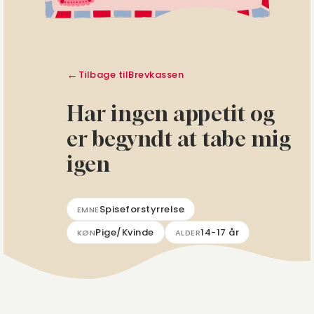
Tilbage til
Brevkassen
Har ingen appetit og
er begyndt at tabe mig
igen
Spiseforstyrrelse
EMNE
Pige/Kvinde
14-17 år
KØN
ALDER