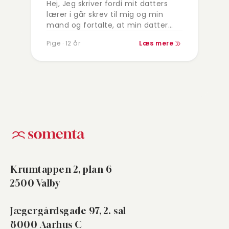
Hej, Jeg skriver fordi mit datters
lærer i går skrev til mig og min
mand og fortalte, at min datter
har fortalt hende, at hun skærer i
Pige · 12 år
Læs mere
sig…
Krumtappen 2, plan 6
2500 Valby
Jægergårdsgade 97, 2. sal
8000 Aarhus C