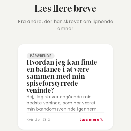
Læs flere breve
Fra andre, der har skrevet om lignende
emner
PÅRØRENDE
Hvordan jeg kan finde
en balance i at være
sammen med min
spiseforstyrrede
veninde?
Hej, Jeg skriver angående min
bedste veninde, som har været
min barndomsveninde igennem
hele mit liv. Min veninde fik en
Kvinde · 23 år
Læs mere
spiseforstyrrelse i 7 klasse, og
ligesiden da er…