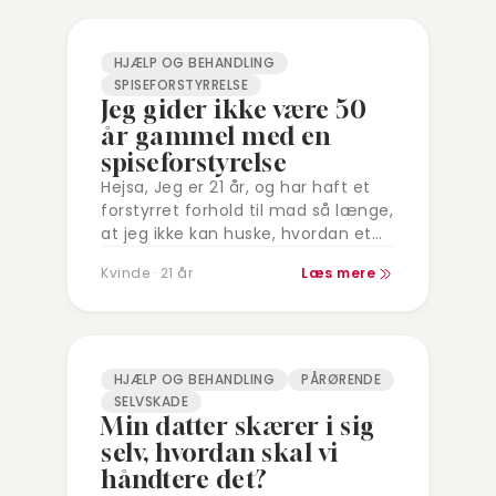
HJÆLP OG BEHANDLING
SPISEFORSTYRRELSE
Jeg gider ikke være 50
år gammel med en
spiseforstyrelse
Hejsa, Jeg er 21 år, og har haft et
forstyrret forhold til mad så længe,
at jeg ikke kan huske, hvordan et
sundt forhold til mad føles. Jeg…
Kvinde · 21 år
Læs mere
HJÆLP OG BEHANDLING
PÅRØRENDE
SELVSKADE
Min datter skærer i sig
selv, hvordan skal vi
håndtere det?