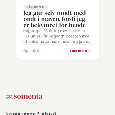
PÅRØRENDE
Jeg går selv rundt med
ondt i maven, fordi jeg
er bekymret for hende
Hej, Jeg er 16 år og min søster er
14.Hun er i år begyndt næsten ikke
at spise noget som helst, og jeg er
simpelthen så bekymret for…
Pige · 16 år
Læs mere
Krumtappen 2, plan 6