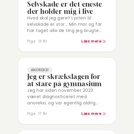
Selvskade er det eneste
der holder mig i live
Hvad skal jeg gøre? Lysten til
selvskade er stor… Min mor og far
har taget alle de ting jeg brugte
væk. Jeg tænker på hvad jeg
Pige · 13 år
Læs mere
kunne bruge.…
ANOREKSI
Jeg er skrækslagen for
at stare på gymnasium
Jeg har siden november 2023
været diagnosticeret med
anoreksi, og var egentlig aldrig
rigtig med på ideen om at få det
Pige · 17 år
Læs mere
bedre, men jeg var på efterskole,
og…