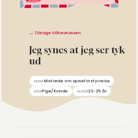
Tilbage til
Brevkassen
Jeg synes at jeg ser tyk
ud
Mistanke om spiseforstyrrelse
EMNE
Pige/Kvinde
22-25 år
KØN
ALDER