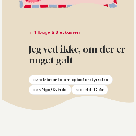
Tilbage til
Brevkassen
Jeg ved ikke, om der er
noget galt
Mistanke om spiseforstyrrelse
EMNE
Pige/Kvinde
14-17 år
KØN
ALDER