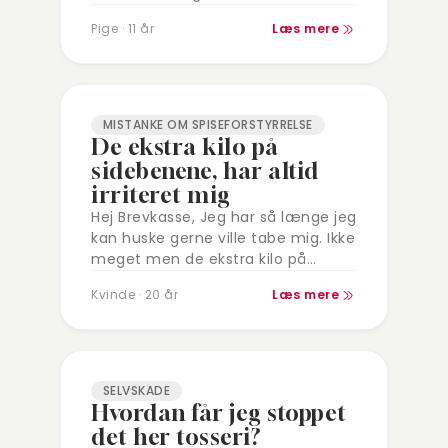
slemt det er blevet, men det er
Pige · 11 år
Læs mere
det…
MISTANKE OM SPISEFORSTYRRELSE
De ekstra kilo på
sidebenene, har altid
irriteret mig
Hej Brevkasse, Jeg har så længe jeg
kan huske gerne ville tabe mig. Ikke
meget men de ekstra kilo på
sidebenene har altid irriteret mig
Kvinde · 20 år
Læs mere
og gjort mig…
SELVSKADE
Hvordan får jeg stoppet
det her tosseri?