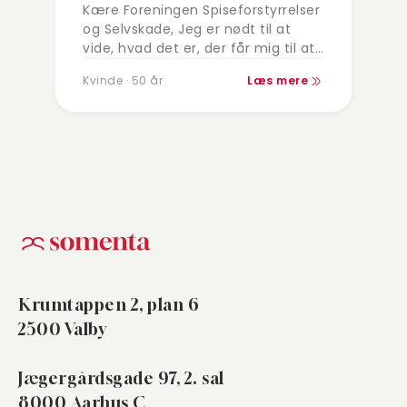
Kære Foreningen Spiseforstyrrelser
og Selvskade, Jeg er nødt til at
vide, hvad det er, der får mig til at
slå mig selv i hovedbunden med
Kvinde · 50 år
Læs mere
knyttede næver. Ret…
Krumtappen 2, plan 6
2500 Valby
Jægergårdsgade 97, 2. sal
8000 Aarhus C