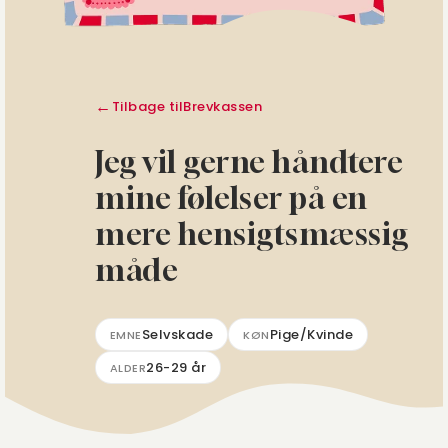
Tilbage til
Brevkassen
Jeg vil gerne håndtere
mine følelser på en
mere hensigtsmæssig
måde
Selvskade
Pige/Kvinde
EMNE
KØN
26-29 år
ALDER