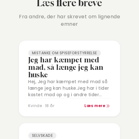
Læs flere breve
Fra andre, der har skrevet om lignende
emner
MISTANKE OM SPISEFORSTYRRELSE
Jeg har kæmpet med
mad, så længe jeg kan
huske
Hej, Jeg har kæmpet med mad så
længe jeg kan huske.Jeg har i tider
kastet mad op og i andre tider
overspist til jeg har brækket
Kvinde · 18 år
Læs mere
mig.Jeg har…
SELVSKADE