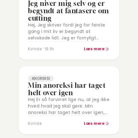
Jeg niver mig selv og er
begyndt at fantasere om
cutting
Hej, Jeg skriver fordi jeg for første
gang i mit liv er begyndt at
selvskade lidt. Jeg er fornyligt
blevet diagnosticeret med svær
Kvinde · 19 år
Læs mere
depression og venter på at…
ANOREKSI
Min anoreksi har taget
helt over igen
Hej Er så forvirret lige nu, at jeg ikke
hved hvad jeg skal gøre. Min
anoreksi har taget helt over igen,
den bestemmer alt for tiden.
Kvinde
Læs mere
Havde lige…