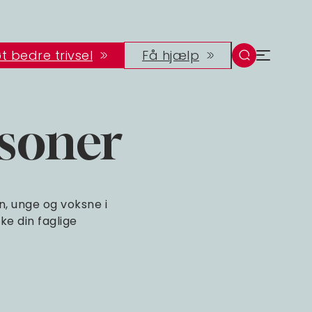
t bedre trivsel
Få hjælp
rsoner
n, unge og voksne i
ke din faglige