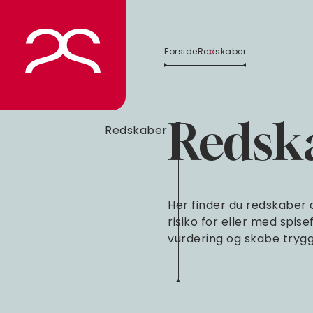
Spring
til
indhold
Forside
Redskaber
Redska
Redskaber
Her finder du redskaber o
risiko for eller med spise
vurdering og skabe tryg