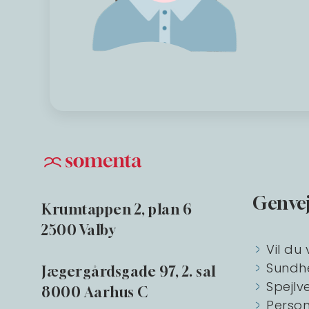
Genve
Krumtappen 2, plan 6
2500 Valby
Vil du 
Sundh
Jægergårdsgade 97, 2. sal
Spejlv
8000 Aarhus C
Person