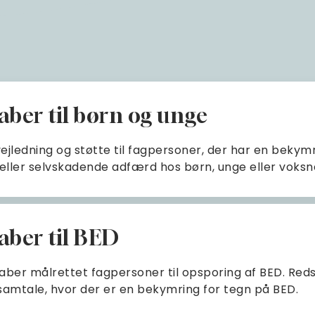
ber til børn og unge
jledning og støtte til fagpersoner, der har en bekymr
ller selvskadende adfærd hos børn, unge eller voksne 
ber til BED
kaber målrettet fagpersoner til opsporing af BED. Re
 samtale, hvor der er en bekymring for tegn på BED.