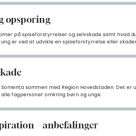
ig opsporing
omer på spiseforstyrrelser og selvskade samt hvad du
ung er ved at udvikle en spiseforstyrrelse eller skader 
skade
af Somenta sammen med Region Hovedstaden. Det er udv
 alle fagpersoner omkring børn og unge.
spiration – anbefalinger