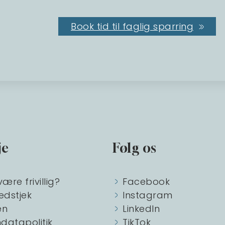
Book tid til faglig sparring
je
Følg os
være frivillig?
Facebook
edstjek
Instagram
en
LinkedIn
datapolitik
TikTok