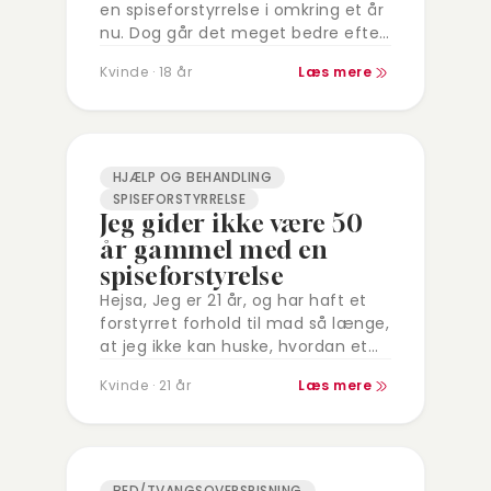
en spiseforstyrrelse i omkring et år
nu. Dog går det meget bedre efter
at have været til nogle samtaler…
Kvinde · 18 år
Læs mere
HJÆLP OG BEHANDLING
SPISEFORSTYRRELSE
Jeg gider ikke være 50
år gammel med en
spiseforstyrelse
Hejsa, Jeg er 21 år, og har haft et
forstyrret forhold til mad så længe,
at jeg ikke kan huske, hvordan et
sundt forhold til mad føles. Jeg…
Kvinde · 21 år
Læs mere
BED/TVANGSOVERSPISNING