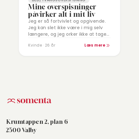
Mine overspisninger
påvirker alt i mit liv
Jeg er så fortvivlet og opgivende.
Jeg kan slet ikke være i mig selv
længere, og jeg orker ikke at tage
kampen op. Jeg kæmper med
Kvinde · 26 år
Læs mere
ekstreme
tvangsoverspisninger.Det…
Krumtappen 2, plan 6
2500 Valby