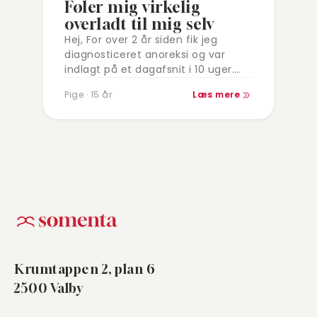
Føler mig virkelig
overladt til mig selv
Hej, For over 2 år siden fik jeg
diagnosticeret anoreksi og var
indlagt på et dagafsnit i 10 uger.
Derefter skiftede jeg over i noget
Pige · 15 år
Læs mere
privat behandling med…
Krumtappen 2, plan 6
2500 Valby