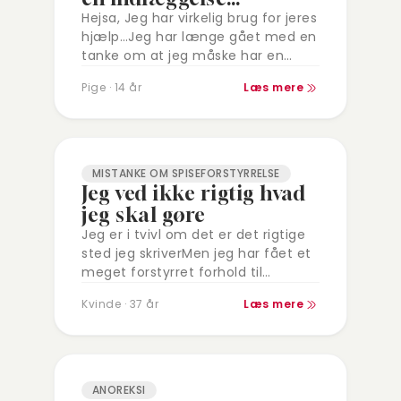
Hejsa, Jeg har virkelig brug for jeres
hjælp…Jeg har længe gået med en
tanke om at jeg måske har en
spiseforstyrrelse, jeg sulter mig selv
Pige · 14 år
Læs mere
dagligt og vejer…
MISTANKE OM SPISEFORSTYRRELSE
Jeg ved ikke rigtig hvad
jeg skal gøre
Jeg er i tvivl om det er det rigtige
sted jeg skriverMen jeg har fået et
meget forstyrret forhold til
madJeg går med en konstant frygt
Kvinde · 37 år
Læs mere
for at…
ANOREKSI