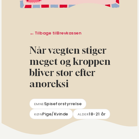
Tilbage til
Brevkassen
Når vægten stiger
meget og kroppen
bliver stor efter
anoreksi
Spiseforstyrrelse
EMNE
Pige/Kvinde
18-21 år
KØN
ALDER