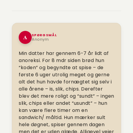
SPØRGSMÅL
A
Anonym
Min datter har gennem 6-7 år lidt af
anoreksi. For 8 mdr siden brød hun
“koden” og begyndte at spise – de
første 6 uger utrolig meget og gerne
alt det hun havde fornægtet sig selv i
alle årene – is, slik, chips. Derefter
blev det mere roligt og “sundt” – ingen
slik, chips eller andet “usundt” – hun
kan være flere timer om en
sandwich/ måltid. Hun mærker sult
hele døgnet, spiser gennem dagen
men det er uden glæde. Alligevel vejer