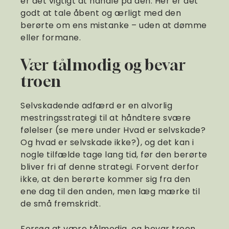
er det vigtigt at handle på den. Her er det
godt at tale åbent og ærligt med den
berørte om ens mistanke – uden at dømme
eller formane.
Vær tålmodig og bevar
troen
Selvskadende adfærd er en alvorlig
mestringsstrategi til at håndtere svære
følelser (se mere under Hvad er selvskade?
Og hvad er selvskade ikke?), og det kan i
nogle tilfælde tage lang tid, før den berørte
bliver fri af denne strategi. Forvent derfor
ikke, at den berørte kommer sig fra den
ene dag til den anden, men læg mærke til
de små fremskridt.
Forsøg at være tålmodig, og bevar troen