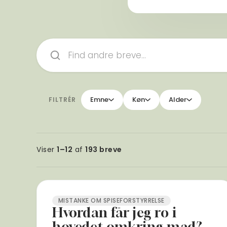
Søg
i
brevkassen
Emne
Køn
Alder
Viser
1–12
af
193 breve
MISTANKE OM SPISEFORSTYRRELSE
Hvordan får jeg ro i
hovedet omkring mad?