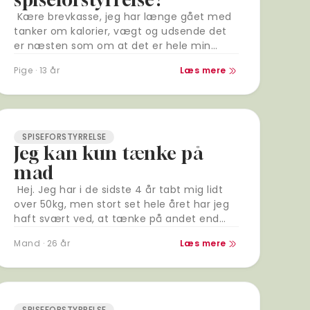
Kære brevkasse, jeg har længe gået med
tanker om kalorier, vægt og udsende det
er næsten som om at det er hele min
hjerne og mit mindsæt. Alle mine tanker
Pige · 13 år
Læs mere
har…
SPISEFORSTYRRELSE
Jeg kan kun tænke på
mad
Hej. Jeg har i de sidste 4 år tabt mig lidt
over 50kg, men stort set hele året har jeg
haft svært ved, at tænke på andet end…
Mand · 26 år
Læs mere
SPISEFORSTYRRELSE