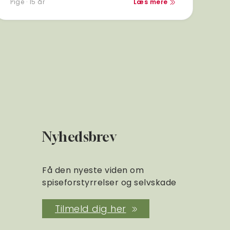
Pige · 15 år
Læs mere
Nyhedsbrev
Få den nyeste viden om
spiseforstyrrelser og selvskade
Tilmeld dig her