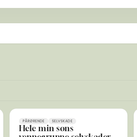
PÅRØRENDE
SELVSKADE
Hele min søns
vennegruppe selvskader