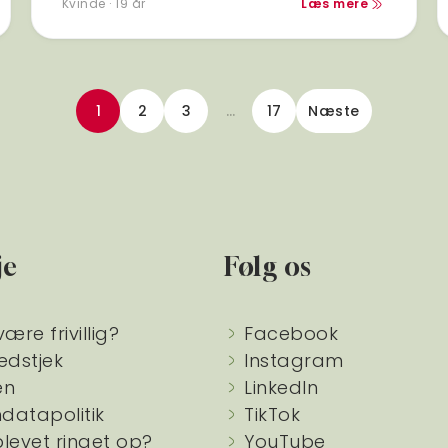
Kvinde · 19 år
Læs mere
1
2
3
…
17
Næste
je
Følg os
være frivillig?
Facebook
edstjek
Instagram
en
LinkedIn
datapolitik
TikTok
blevet ringet op?
YouTube