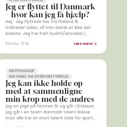
Jeg er flyttet til Danmark
– hvor kan jeg få hjælp?
Hej, Jeg flyttede her fra Finland 15
måneder siden, så min dansk er ikke det
bedste. Jeg har haft bulimi/anoreksi i
næsten 20 år. Det var svært at blive taget
Kvinde · 31 år
Læs mere
alvorligt…
KROPSIDEALER
MISTANKE OM SPISEFORSTYRRELSE
Jeg kan ikke holde op
med at sammenligne
min krop med de andres
jeg en pige på femten år og går i 8.klasse.
jeg går i en team danmark talent klasse
hvor alle har et stort talent inde for sport. i
omklædningsrummet…