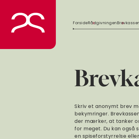
Spring
til
indhold
Forside
Rådgivningen
Brevkasse
Brevk
Skriv et anonymt brev m
bekymringer. Brevkassen 
der mærker, at tanker o
for meget. Du kan også sk
en spiseforstyrrelse eller