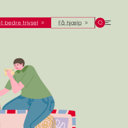
t bedre trivsel
Få hjælp