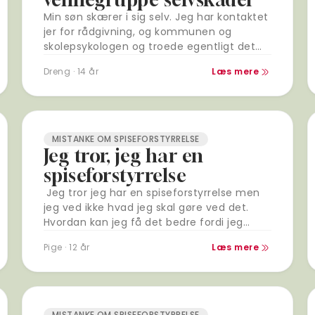
Min søn skærer i sig selv. Jeg har kontaktet
jer for rådgivning, og kommunen og
skolepsykologen og troede egentligt det
gik bedre. Men jeg har i dag fået…
Dreng · 14 år
Læs mere
MISTANKE OM SPISEFORSTYRRELSE
Jeg tror, jeg har en
spiseforstyrrelse
Jeg tror jeg har en spiseforstyrrelse men
jeg ved ikke hvad jeg skal gøre ved det.
Hvordan kan jeg få det bedre fordi jeg
tænker ikke på andet mere
Pige · 12 år
Læs mere
MISTANKE OM SPISEFORSTYRRELSE