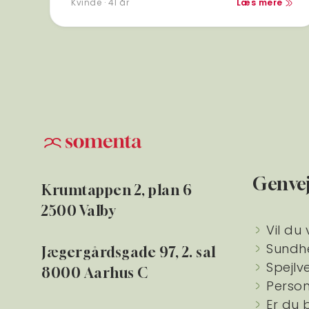
Kvinde · 41 år
Læs mere
Genve
Krumtappen 2, plan 6
2500 Valby
Vil du 
Sundh
Jægergårdsgade 97, 2. sal
Spejlv
8000 Aarhus C
Person
Er du 