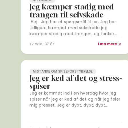
Jeg kæmper stadig med
trangen til selvskade
Hej Jeg har et spørgsmål til jer. Jeg har
tidligere kæmpet med selvskade jeg
kæmper stadig med trangen, og tanker
om selvskade. Er jeres forening kun for folk,
Kvinde · 37 år
Læs mere
som…
MISTANKE OM SPISEFORSTYRRELSE
Jeg er ked af det og stress-
spiser
Jeg er kommet ind i en hverdag hvor jeg
spiser når jeg er ked af det og når jeg føler
mig presset. Jeg er dybt, dybt, dybt
ulykkelig over…