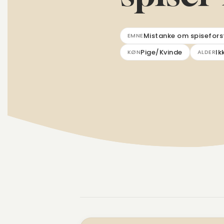
Mistanke om spisefors
EMNE
Pige/Kvinde
Ik
KØN
ALDER