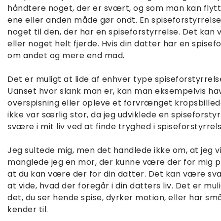
håndtere noget, der er svært, og som man kan flytte s
ene eller anden måde gør ondt. En spiseforstyrrelse
noget til den, der har en spiseforstyrrelse. Det kan 
eller noget helt fjerde. Hvis din datter har en spisef
om andet og mere end mad.
Det er muligt at lide af enhver type spiseforstyrrel
Uanset hvor slank man er, kan man eksempelvis ha
overspisning eller opleve et forvrænget kropsbillede
ikke var særlig stor, da jeg udviklede en spiseforst
svære i mit liv ved at finde tryghed i spiseforstyrre
Jeg sultede mig, men det handlede ikke om, at jeg v
manglede jeg en mor, der kunne være der for mig p
at du kan være der for din datter. Det kan være svæ
at vide, hvad der foregår i din datters liv. Det er mu
det, du ser hende spise, dyrker motion, eller har sm
kender til.