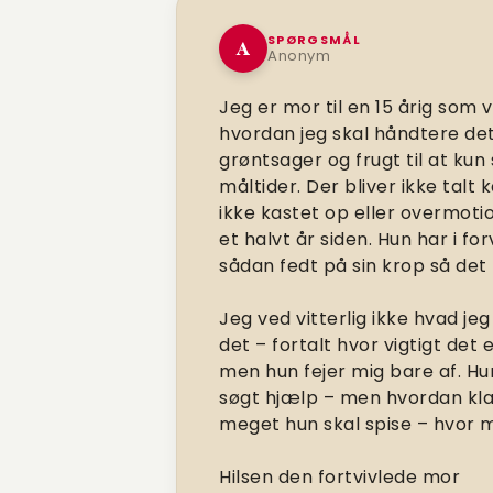
SPØRGSMÅL
A
Anonym
Jeg er mor til en 15 årig som 
hvordan jeg skal håndtere det.
grøntsager og frugt til at ku
måltider. Der bliver ikke talt 
ikke kastet op eller overmot
et halvt år siden. Hun har i fo
sådan fedt på sin krop så det
Jeg ved vitterlig ikke hvad j
det – fortalt hvor vigtigt det
men hun fejer mig bare af. Hun
søgt hjælp – men hvordan klar
meget hun skal spise – hvor me
Hilsen den fortvivlede mor