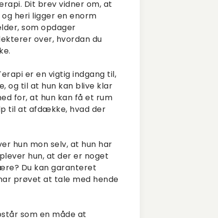
erapi. Dit brev vidner om, at
g heri ligger en enorm
ælder, som opdager
lekterer over, hvordan du
ke.
Terapi er en vigtig indgang til,
, og til at hun kan blive klar
ed for, at hun kan få et rum
lp til at afdække, hvad der
er hun mon selv, at hun har
lever hun, at der er noget
 være? Du kan garanteret
har prøvet at tale med hende
opstår som en måde at