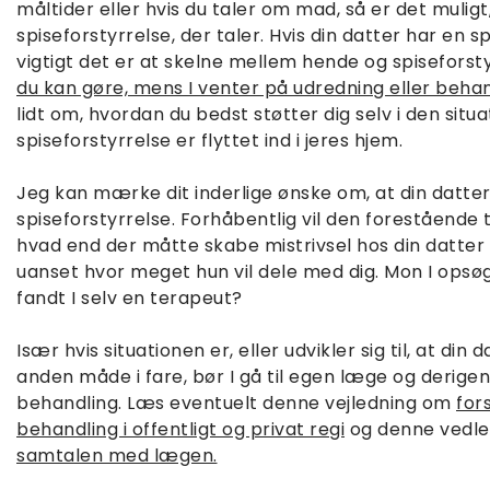
måltider eller hvis du taler om mad, så er det muligt
spiseforstyrrelse, der taler. Hvis din datter har en sp
vigtigt det er at skelne mellem hende og spisefors
du kan gøre, mens I venter på udredning eller behan
lidt om, hvordan du bedst støtter dig selv i den situat
spiseforstyrrelse er flyttet ind i jeres hjem.
Jeg kan mærke dit inderlige ønske om, at din datt
spiseforstyrrelse. Forhåbentlig vil den forestående 
hvad end der måtte skabe mistrivsel hos din datter
uanset hvor meget hun vil dele med dig. Mon I opsøg
fandt I selv en terapeut?
Især hvis situationen er, eller udvikler sig til, at di
anden måde i fare, bør I gå til egen læge og derig
behandling. Læs eventuelt denne vejledning om
for
behandling i offentligt og privat regi
og denne vedl
samtalen med lægen.