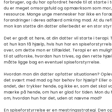
forbruger, og du har opfordret hende til at starte i t
du er meget omsorgsfuld og opmærksom som mor, o
ressource. Mange unge mennesker har ikke en for
forandringer i deres adfærd omkring mad. At du ref
mon kan støtte din datter allerbedst er en stor styr
Det er godt at høre, at din datter vil starte i terapi. 
at hun kan få hjælp, hvis hun har en spiseforstyrrelse
over, om dette mon er tilfældet. Terapi er en muligh
til at udforske, hvordan hun trives, og den rette hjæ
måtte ligge bag en eventuel spiseforstyrrelse.
Hvordan mon din datter opfatter situationen? Oplev
det svært med mad og har behov for hjælp? Eller op
andet, der trykker hende, og ikke er, som det skal
mærke på hende, om hun er glad for tiden. Mon du 
om, hvordan hun har det, uden at nævne mad?
En spiseforstyrrelse er en mestringsstrategi. Den 