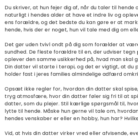
Du skriver, at hun fejer dig af, når du taler til hend
naturligt i hendes alder at have et indre liv og ople
ens forældre, og det bedste du kan gøre er at marker
hende, hvis der er noget, hun vil tale med dig om elle
Det gør uden tvivl ondt på dig som forælder at vær
sundhed. De fleste forældre til en, der udviser tegn 
oplever den samme usikkerhed på, hvad man skal gø
Din datter vil starte i terapi, og det er vigtigt, at 
holder fast i jeres families almindelige adfærd omkr
Opsæt ikke regler for, hvordan din datter skal spis
tryg atmosfære, hvor din datter føler sig fri til at sp
datter, som du plejer. Stil kærlige spørgsmål til, hvo
lytte til hende. Måske hun gerne vil tale om, hvorda
hendes venskaber er eller en hobby, hun har? Hvilk
Vid, at hvis din datter virker vred eller afvisende, e