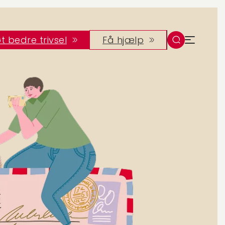
t bedre trivsel
Få hjælp