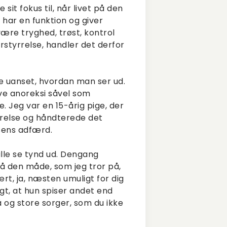
it fokus til, når livet på den
 har en funktion og giver
være tryghed, trøst, kontrol
orstyrrelse, handler det derfor
se uanset, hvordan man ser ud.
ve anoreksi såvel som
. Jeg var en 15-årig pige, der
yrrelse og håndterede det
lsens adfærd.
ille se tynd ud. Dengang
å den måde, som jeg tror på,
rt, ja, næsten umuligt for dig
ligt, at hun spiser andet end
å og store sorger, som du ikke