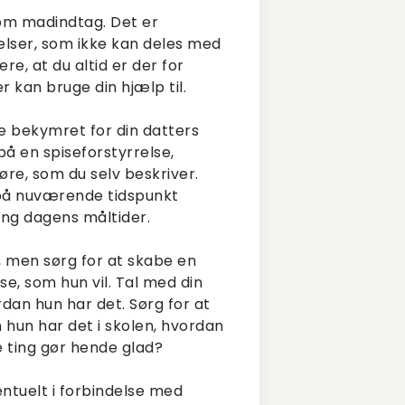
e om madindtag. Det er
velser, som ikke kan deles med
e, at du altid er der for
r kan bruge din hjælp til.
e bekymret for din datters
på en spiseforstyrrelse,
re, som du selv beskriver.
du på nuværende tidspunkt
ing dagens måltider.
e, men sørg for at skabe en
ise, som hun vil. Tal med din
rdan hun har det. Sørg for at
n hun har det i skolen, hvordan
e ting gør hende glad?
ventuelt i forbindelse med