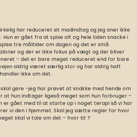
virkelig har reduceret sit madindtag og jeg aner ikke
 Hun er gået fra at spise alt og hele tiden snacke i
n spise tre måltider om dagen og det er små
kalorier og der er ikke fokus på vægt og der bliver
ioneret – det er bare meget reduceret end for bare
rvejen aldrig været særlig stor og har aldrig haft
 handler ikke om det.
eg skal gøre -jeg har prøvet at snakke med hende om
 er at hun indtager ligeså meget som hun forbruger –
 er gået med til at starte op i noget terapi så vi har
er vi den i hjemmet. Skal jeg sætte regler for hvor
get skal vi tale om det – hvor tit ?