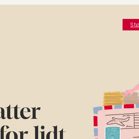
Stø
tter
for lidt