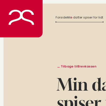
Spring
til
indhold
Forside
Min datter spiser for lidt
Tilbage til
Brevkassen
Min da
spiser 