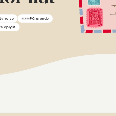
tyrrelse
Pårørende
EMNE
ke oplyst