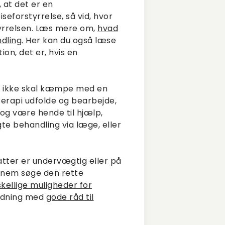
, at det er en
iseforstyrrelse, så vid, hvor
tyrrelsen. Læs mere om,
hvad
dling.
Her kan du også læse
ion, det er, hvis en
er ikke skal kæmpe med en
terapi udfolde og bearbejde,
 og være hende til hjælp,
te behandling via læge, eller
n datter er undervægtig eller på
ennem søge den rette
skellige muligheder for
edning med
gode råd til