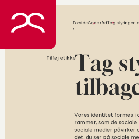
Spring
til
indhold
Forside
Gode råd
Tag styringen o
Tag s
Tilføj etikke
tilbag
Vores identitet formes i 
rammer, som de sociale m
sociale medier påvirker o
det, du ser på sociale me