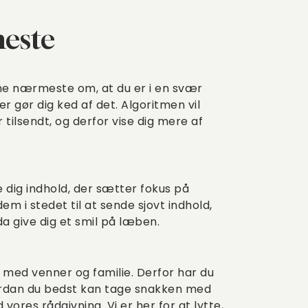
meste
ine nærmeste om, at du er i en svær
r gør dig ked af det. Algoritmen vil
 tilsendt, og derfor vise dig mere af
e dig indhold, der sætter fokus på
m i stedet til at sende sjovt indhold,
 give dig et smil på læben.
 med venner og familie. Derfor har du
vordan du bedst kan tage snakken med
d vores rådgivning
. Vi er her for at lytte,