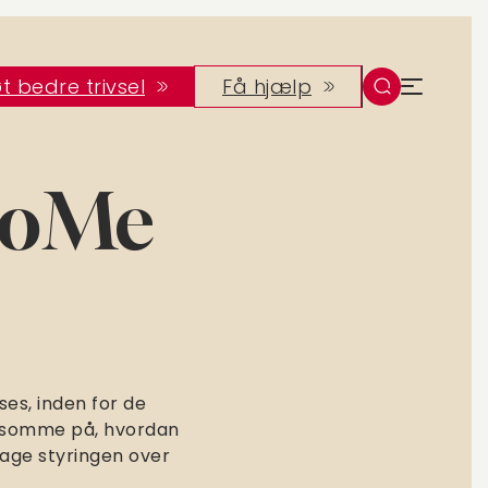
t bedre trivsel
Få hjælp
 SoMe
ses, inden for de
ærksomme på, hvordan
tage styringen over