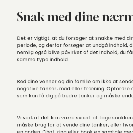
Snak med dine nær
Det er vigtigt, at du forsøger at snakke med d
periode, og derfor forsøger at undgå indhold, de
nemlig også blive påvirket af det indhold, du får
samme type indhold.
Bed dine venner og din familie om ikke at send
negative tanker, mad eller træning. Opfordre de
som kan få dig på bedre tanker og måske endda
Vi ved, at det kan være svært at tage snakken
måske brug for at vende dine tanker, eller h
en anden.
Chat, ring eller book en samtale me