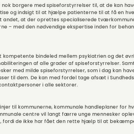
 nok borgere med spiseforstyrrelser til, at de kan 
se og indsigt til at hjælpe patienterne til at få en hv
dt andet, at der oprettes specialiserede tværkommuna
rne – med den nødvendige ekspertise inden for behand
t kompetente bindeled mellem psykiatrien og det øv
biliteringen af alle grader af spiseforstyrrelser. Samt
ker med milde spiseforstyrrelser, som i dag kan have
passer til dem. De kan med fordel tage afsæt i Sundhed
ontaktpersoner i alle sektorer.
injer til kommunerne, kommunale handleplaner for hv
mmunale centre vil langt færre unge mennesker ople
t, fordi de ikke har fået den rette hjælp til at bekæm