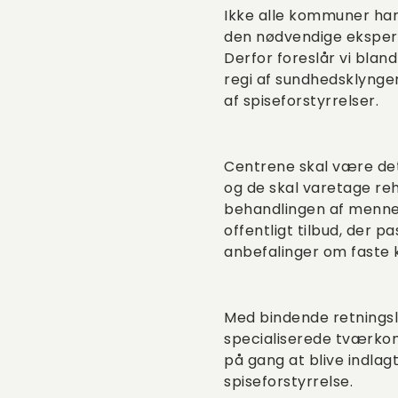
Ikke alle kommuner har
den nødvendige eksperti
Derfor foreslår vi blan
regi af sundhedsklynge
af spiseforstyrrelser.
Centrene skal være de
og de skal varetage reha
behandlingen af mennes
offentligt tilbud, der 
anbefalinger om faste k
Med bindende retningsl
specialiserede tværko
på gang at blive indlag
spiseforstyrrelse.