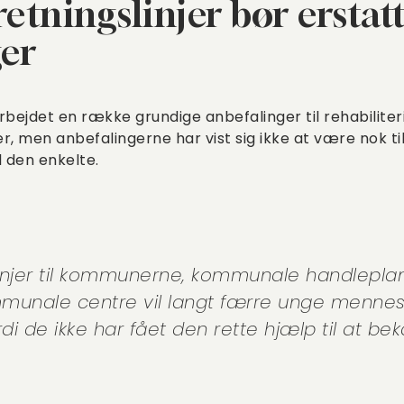
etningslinjer bør erstat
ger
arbejdet en række grundige anbefalinger til rehabilit
er, men anbefalingerne har vist sig ikke at være nok 
l den enkelte.
njer til kommunerne, kommunale handleplane
munale centre vil langt færre unge menne
ordi de ikke har fået den rette hjælp til at b