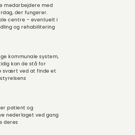
have medarbejdere med
erdag, der fungerer.
le centre – eventuelt i
ling og rehabilitering
rige kommunale system,
idig kan de stå for
 svært ved at finde et
sstyrelsens
er patient og
ve nederlaget ved gang
pe deres