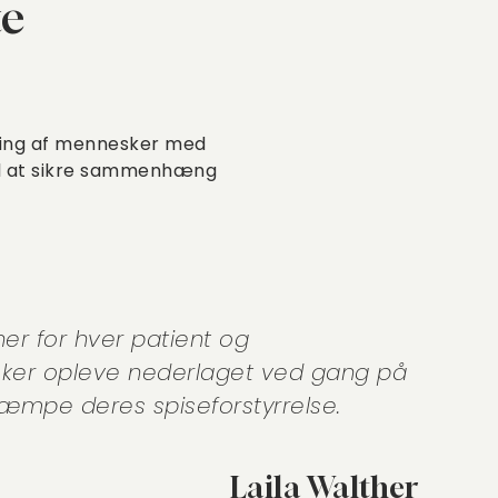
te
ering af mennesker med
til at sikre sammenhæng
r for hver patient og
sker opleve nederlaget ved gang på
ekæmpe deres spiseforstyrrelse.
Laila Walther