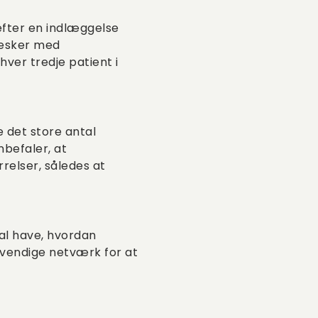
efter en indlæggelse
nesker med
ver tredje patient i
 det store antal
befaler, at
elser, således at
kal have, hvordan
endige netværk for at