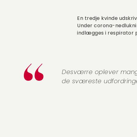
En tredje kvinde udskriv
Under corona-nedluknin
indlægges i respirator p
Desværre oplever mange 
de sværeste udfordringe