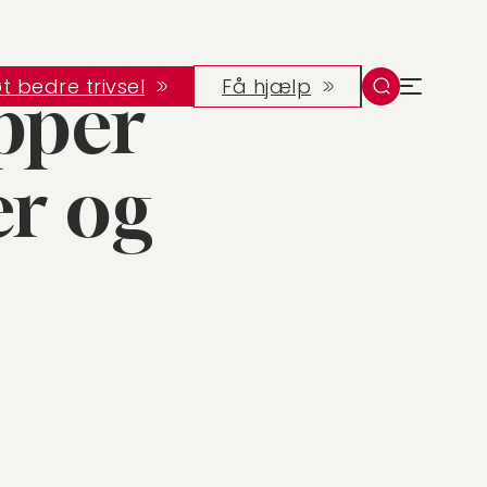
jder sammen
t bedre trivsel
Få hjælp
opper
r og