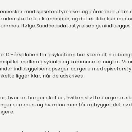
mennesker med spiseforstyrrelser og pårørende, som 
ne uden støtte fra kommunen, og det er ikke kun men
r rammes. Ifølge Sundhedsdatastyrelsen genindlægges h
or 10-årsplanen for psykiatrien bør være at nedbringe
mspillet mellem psykiatri og kommune er nøglen. Vi an
der indlæggelsen opsøger borgere med spiseforstyrr
elte ligger klar, når de udskrives.
or, hvor en borger skal bo, hvilken støtte borgeren s
ger sammen, og hvordan man får opbygget det nødv
ungere.