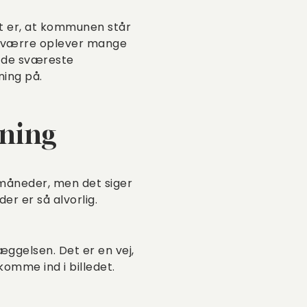
et er, at kommunen står
Desværre oplever mange
af de sværeste
ning på.
vning
e måneder, men det siger
er er så alvorlig.
læggelsen. Det er en vej,
omme ind i billedet.