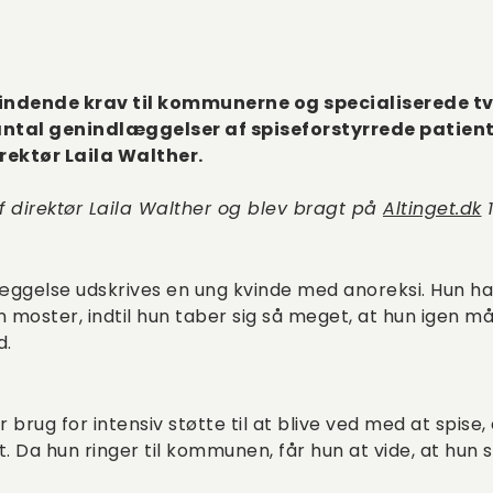
e bindende krav til kommunerne og specialisered
 antal genindlæggelser af spiseforstyrrede patiente
rektør Laila Walther.
f direktør Laila Walther og blev bragt på
Altinget.dk
1
æggelse udskrives en ung kvinde med anoreksi. Hun har
sin moster, indtil hun taber sig så meget, at hun ige
d.
brug for intensiv støtte til at blive ved med at spise,
. Da hun ringer til kommunen, får hun at vide, at hun s