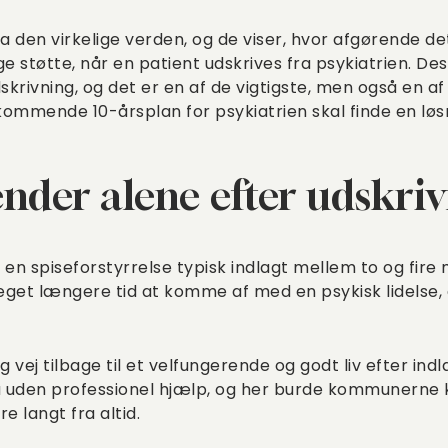
ra den virkelige verden, og de viser, hvor afgørende d
e støtte, når en patient udskrives fra psykiatrien. 
dskrivning, og det er en af de vigtigste, men også en 
ommende 10-årsplan for psykiatrien skal finde en løs
ender alene efter udskri
 en spiseforstyrrelse typisk indlagt mellem to og fir
meget længere tid at komme af med en psykisk lidelse, d
g vej tilbage til et velfungerende og godt liv efter ind
 uden professionel hjælp, og her burde kommunerne k
 langt fra altid.