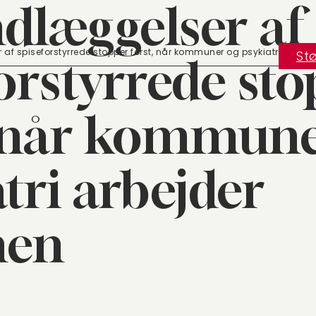
dlæggelser af
af spiseforstyrrede stopper først, når kommuner og psykiatri arbe
Stø
orstyrrede st
, når kommune
tri arbejder
en