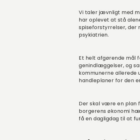
Vi taler jævnligt med 
har oplevet at stå ale
spiseforstyrrelser, de
psykiatrien.
Et helt afgørende mål f
genindlæggelser, og sa
kommunerne allerede un
handleplaner for den enk
Der skal være en plan f
borgerens økonomi hæn
få en dagligdag til at f