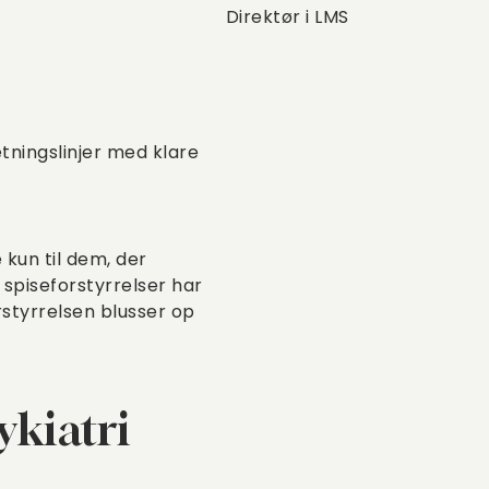
Direktør i LMS
etningslinjer med klare
 kun til dem, der
piseforstyrrelser har
rstyrrelsen blusser op
kiatri