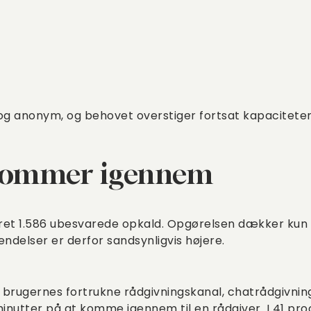
 og anonym, og behovet overstiger fortsat kapaciteten
 kommer igennem
eret 1.586 ubesvarede opkald. Opgørelsen dækker kun 1
delser er derfor sandsynligvis højere.
rugernes fortrukne rådgivningskanal, chatrådgivning
inutter på at komme igennem til en rådgiver. I 41 pro