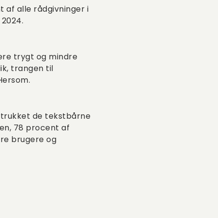
af alle rådgivninger i
 2024.
ere trygt og mindre
k, trangen til
 Hersom.
etrukket de tekstbårne
en, 78 procent af
dre brugere og