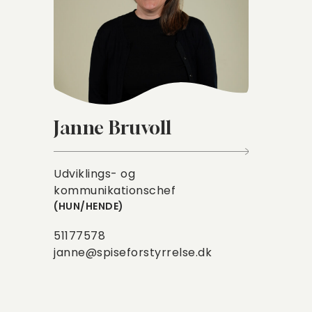
Janne Bruvoll
Udviklings- og
kommunikationschef
HUN/HENDE
51177578
janne@spiseforstyrrelse.dk