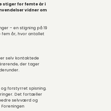
stiger for femte år i
envendelser vidner om
nger – en stigning på 19
fem år, hvor antallet
 der selv kontaktede
pårørende, der tager
 derunder.
og forstyrret spisning.
ringer. Det fortæller
e bedre selvværd og
i Foreningen