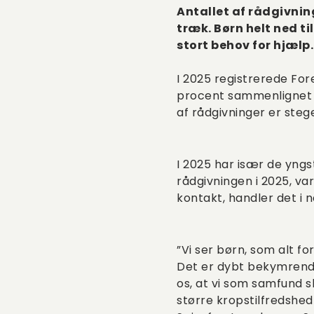
Antallet af rådgivnin
træk. Børn helt ned t
stort behov for hjælp.
I 2025 registrerede For
procent sammenlignet m
af rådgivninger er stege
I 2025 har især de yngs
rådgivningen i 2025, va
kontakt, handler det i 
”Vi ser børn, som alt f
Det er dybt bekymrende,
os, at vi som samfund s
større kropstilfredshed