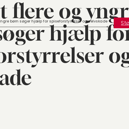
t flere og yng
yngre børn søger hjælp for spiseforstyrrelser og selvskade
Stø
søger hjælp fo
orstyrrelser o
kade