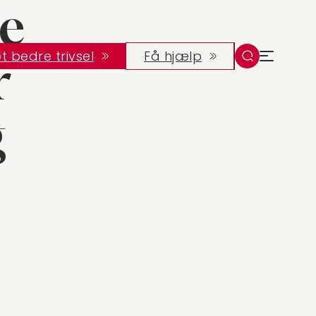
re
t bedre trivsel
Få hjælp
r
g