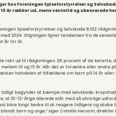
ger hos Foreningen Spiseforstyrrelser og Selvskade 
il 10 år rækker ud, mens ventetid og ubesvarede h
eningen Spiseforstyrrelser og Selvskade 8.012 rådgivni
ed 2024. Stigningen ligner tendensen fra de seneste 
t år for år.
te rakt ud til rådgivningen. 26 procent af de berørte,
r mellem 10 og 15 år. Når det er forældre eller andre 
næsten halvdelen af tilfældene om børn på 14 år eller
or tidligt begynder at kæmpe med selvskade, kropshad 
 at 10-12-årige allerede står med så alvorlige udford
kal blive langt bedre til at reagere tidligere og skab
 blandt børn og unge,” siger Camilla Hersom, direktør 