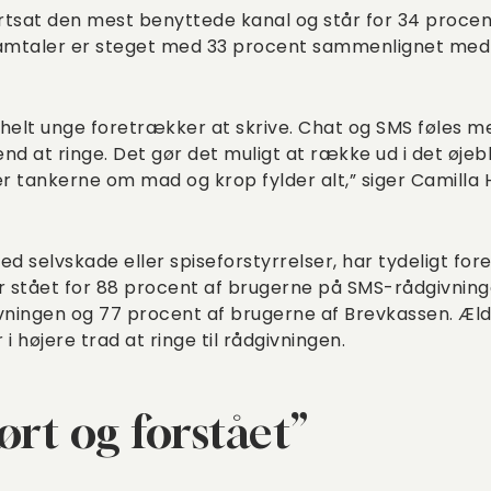
tsat den mest benyttede kanal og står for 34 procent 
samtaler er steget med 33 procent sammenlignet med
 helt unge foretrækker at skrive. Chat og SMS føles m
 at ringe. Det gør det muligt at række ud i det øjebli
er tankerne om mad og krop fylder alt,” siger Camilla
 selvskade eller spiseforstyrrelser, har tydeligt for
ar stået for 88 procent af brugerne på SMS-rådgivning
ningen og 77 procent af brugerne af Brevkassen. Æl
 højere trad at ringe til rådgivningen.
ørt og forstået”