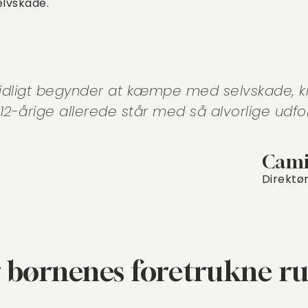
elvskade.
 tidligt begynder at kæmpe med selvskade, kr
2-årige allerede står med så alvorlige udfor
Cami
Direktør
r børnenes foretrukne r