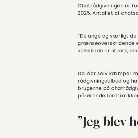
Chatrådgivningen er for
2025. Antallet af chat
”De unge og særligt de
grænseoverskridende end
selvskade er stærk, ell
De, der selv kæmper med
rådgivningstilbud og h
brugerne på chatrådgiv
pårørende foretrækker i
”Jeg blev h