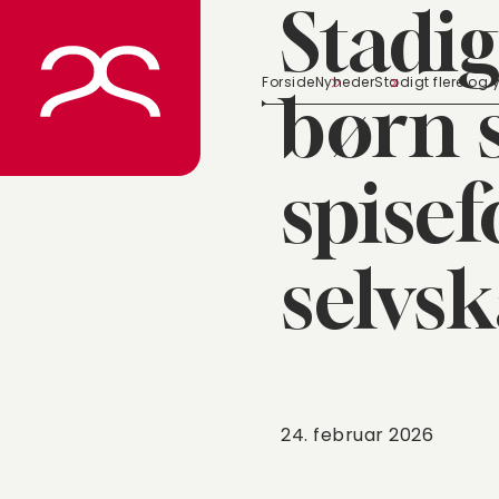
Stadig
Spring
til
indhold
Forside
Nyheder
Stadigt flere og 
børn 
spisef
selvs
24. februar 2026