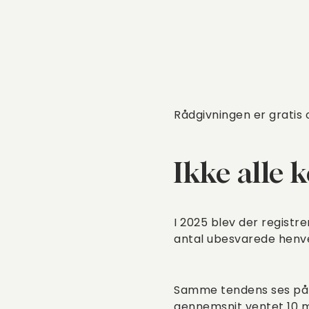
Rådgivningen er gratis
Ikke alle
I 2025 blev der registr
antal ubesvarede henven
Samme tendens ses på b
gennemsnit ventet 10 m