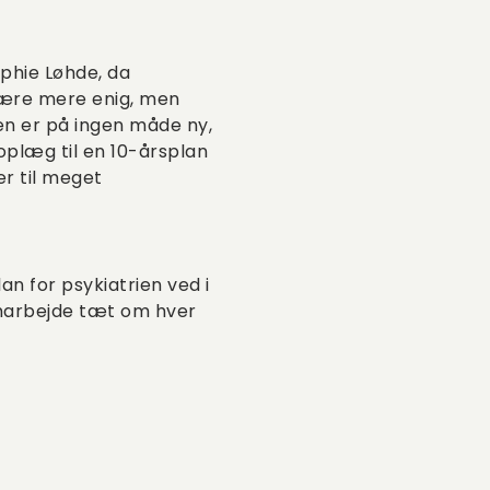
ophie Løhde, da
være mere enig, men
en er på ingen måde ny,
oplæg til en 10-årsplan
er til meget
an for psykiatrien ved i
amarbejde tæt om hver