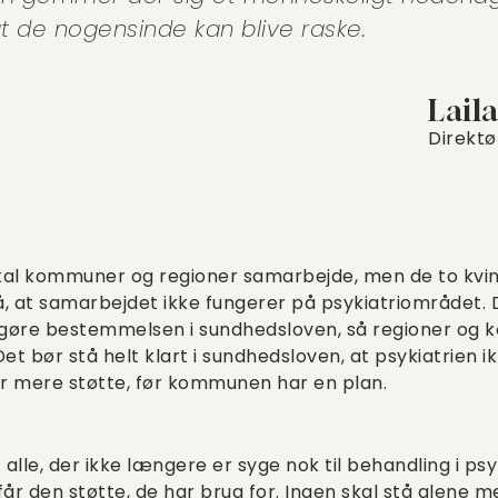
at de nogensinde kan blive raske.
Lail
Direktø
kal kommuner og regioner samarbejde, men de to kvind
 at samarbejdet ikke fungerer på psykiatriområdet. D
iggøre bestemmelsen i sundhedsloven, så regioner og
et bør stå helt klart i sundhedsloven, at psykiatrien 
or mere støtte, før kommunen har en plan.
 alle, der ikke længere er syge nok til behandling i ps
v, får den støtte, de har brug for. Ingen skal stå alene m