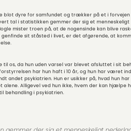
e blot dyre for samfundet og trækker på et i forveje
rt tal i statistikken gemmer der sig et menneskeligt 
ogle mister troen på, at de nogensinde kan blive rask
t genfinde sit ståsted i livet, er det afgørende, at ko
else.
til os, da hun uden varsel var blevet afsluttet i sit be
forstyrrelsen har hun haft i 10 år, og hun har været ind
ndt andet psykiatrien. Hun er usikker på, hvad hun har
et alene. Alligevel ved hun ikke, hvem der kan hjælpe 
l behandling i psykiatrien.
ikken gemmer der sig et menneskeligt nederla