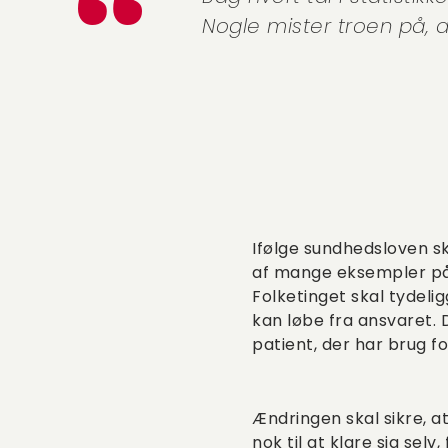
Nogle mister troen på, 
Ifølge sundhedsloven s
af mange eksempler på,
Folketinget skal tydel
kan løbe fra ansvaret. D
patient, der har brug f
Ændringen skal sikre, at
nok til at klare sig sel