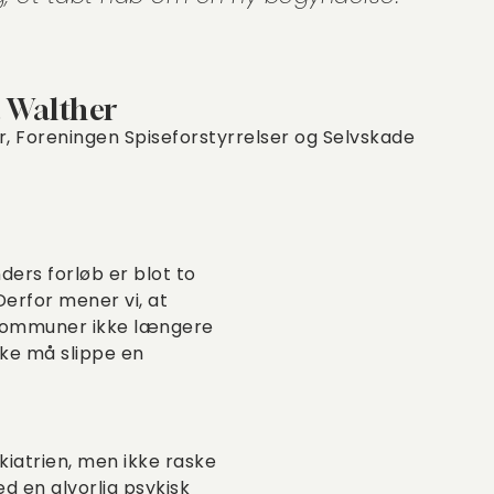
a Walther
r, Foreningen Spiseforstyrrelser og Selvskade
ers forløb er blot to
erfor mener vi, at
 kommuner ikke længere
ikke må slippe en
ykiatrien, men ikke raske
ed en alvorlig psykisk