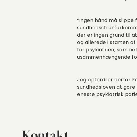
”Ingen hånd må slippe f
sundhedsstrukturkommis
der er ingen grund til
og allerede i starten a
for psykiatrien, som ne
usammenhængende forl
Jeg opfordrer derfor Fol
sundhedsloven at gøre 
eneste psykiatrisk pati
Kontakt