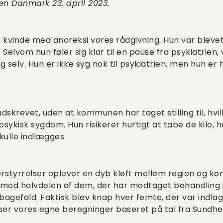
en Danmark 23. april 2023.
 kvinde med anoreksi vores rådgivning. Hun var blevet
. Selvom hun føler sig klar til en pause fra psykiatrien
 selv. Hun er ikke syg nok til psykiatrien, men hun er he
udskrevet, uden at kommunen har taget stilling til, hvi
sykisk sygdom. Hun risikerer hurtigt at tabe de kilo, 
kulle indlægges.
styrrelser oplever en dyb kløft mellem region og k
p mod halvdelen af dem, der har modtaget behandling i
ilbagefald. Faktisk blev knap hver femte, der var indlag
viser vores egne beregninger baseret på tal fra Sundh