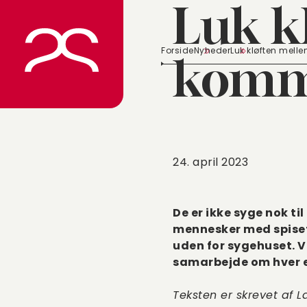
Luk k
Spring
til
indhold
Forside
Nyheder
Luk kløften mel
kommu
24. april 2023
De er ikke syge nok til
mennesker med spisefo
uden for sygehuset. Vi
samarbejde om hver en
Teksten er skrevet af L