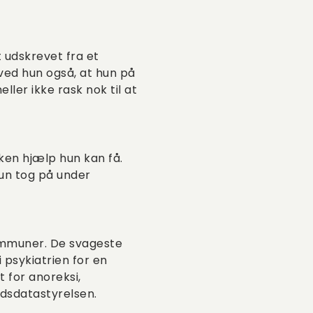
 udskrevet fra et
, ved hun også, at hun på
ller ikke rask nok til at
lken hjælp hun kan få.
hun tog på under
ommuner. De svageste
 psykiatrien for en
t for anoreksi,
edsdatastyrelsen.