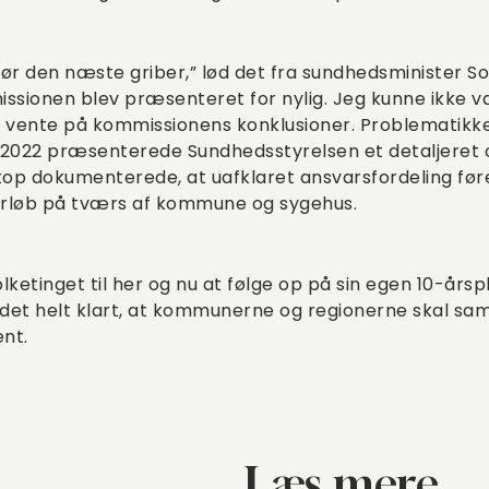
ør den næste griber,” lød det fra sundhedsminister S
sionen blev præsenteret for nylig. Jeg kunne ikke 
 at vente på kommissionens konklusioner. Problematikk
f 2022 præsenterede Sundhedsstyrelsen et detaljeret 
top dokumenterede, at uafklaret ansvarsfordeling før
øb på tværs af kommune og sygehus.
ketinget til her og nu at følge op på sin egen 10-årspl
det helt klart, at kommunerne og regionerne skal s
ent.
Læs mere