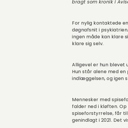
bragt som kronik i Avis
For nylig kontaktede en
døgnafsnit i psykiatrien
ingen måde kan klare sig
klare sig selv.
Alligevel er hun blevet 
Hun står alene med en p
indlæggelsen, og igen s
Mennesker med spisefor
falder ned i kløften. O
spiseforstyrrelse, får t
genindlagt i 2021. Det 