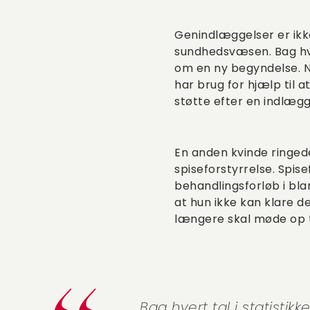
Genindlæggelser er ikk
sundhedsvæsen. Bag hve
om en ny begyndelse. N
har brug for hjælp til a
støtte efter en indlægg
En anden kvinde ringede 
spiseforstyrrelse. Spise
behandlingsforløb i bla
at hun ikke kan klare d
længere skal møde op ti
Bag hvert tal i statist