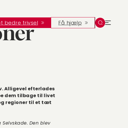
t bedre trivsel
Få hjælp
oner
lv. Alligevel efterlades
 dem tilbage til livet
g regioner til et tæt
og Selvskade. Den blev