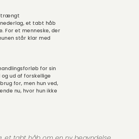
n trængt
nederlag, et tabt håb
e. For et menneske, der
mmunen står klar med
handlingsforløb for sin
 og ud af forskellige
 brug for, men hun ved,
hende nu, hvor hun ikke
g, et tabt håb om en ny begyndelse.