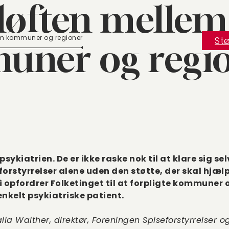
løften mellem
lem kommuner og regioner
Stø
ner og regi
 psykiatrien. De er ikke raske nok til at klare sig se
rstyrrelser alene uden den støtte, der skal hjælpe
 opfordrer Folketinget til at forpligte kommuner o
kelt psykiatriske patient.
aila Walther, direktør, Foreningen Spiseforstyrrelser 