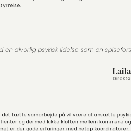
tyrrelse.
 en alvorlig psykisk lidelse som en spisefors
Lail
Direktø
e det tætte samarbejde på vil være at ansætte psykia
atienter og dermed lukke kløften mellem kommune og 
met er der gode erfaringer med netop koordinatorer.