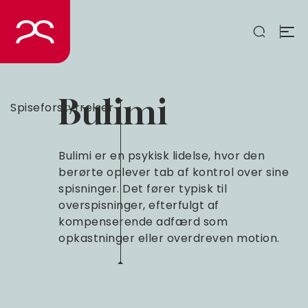
Spring
til
indhold
Bulimi
Spiseforstyrrelser
Bulimi er en psykisk lidelse, hvor den
berørte oplever tab af kontrol over sine
spisninger. Det fører typisk til
overspisninger, efterfulgt af
kompenserende adfærd som
opkastninger eller overdreven motion.