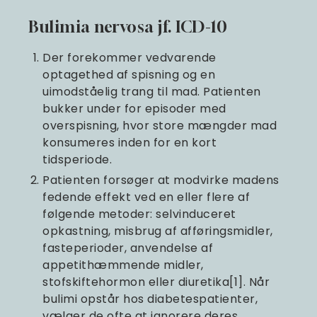
Bulimia nervosa jf. ICD-10
Der forekommer vedvarende
optagethed af spisning og en
uimodståelig trang til mad. Patienten
bukker under for episoder med
overspisning, hvor store mængder mad
konsumeres inden for en kort
tidsperiode.
Patienten forsøger at modvirke madens
fedende effekt ved en eller flere af
følgende metoder: selvinduceret
opkastning, misbrug af afføringsmidler,
fasteperioder, anvendelse af
appetithæmmende midler,
stofskiftehormon eller diuretika[1]. Når
bulimi opstår hos diabetespatienter,
vælger de ofte at ignorere deres