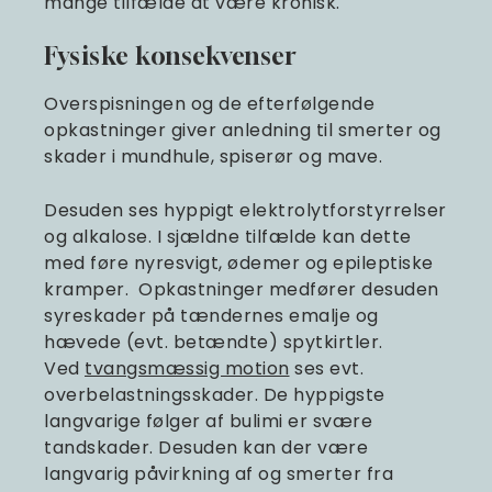
mange tilfælde at være kronisk.
Fysiske konsekvenser
Overspisningen og de efterfølgende
opkastninger giver anledning til smerter og
skader i mundhule, spiserør og mave.
Desuden ses hyppigt elektrolytforstyrrelser
og alkalose. I sjældne tilfælde kan dette
med føre nyresvigt, ødemer og epileptiske
kramper. Opkastninger medfører desuden
syreskader på tændernes emalje og
hævede (evt. betændte) spytkirtler.
Ved
tvangsmæssig motion
ses evt.
overbelastningsskader. De hyppigste
langvarige følger af bulimi er svære
tandskader. Desuden kan der være
langvarig påvirkning af og smerter fra