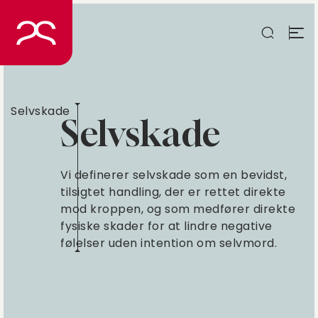
Spring
til
indhold
Selvskade
Selvskade
Vi definerer selvskade som en bevidst,
tilsigtet handling, der er rettet direkte
mod kroppen, og som medfører direkte
fysiske skader for at lindre negative
følelser uden intention om selvmord.