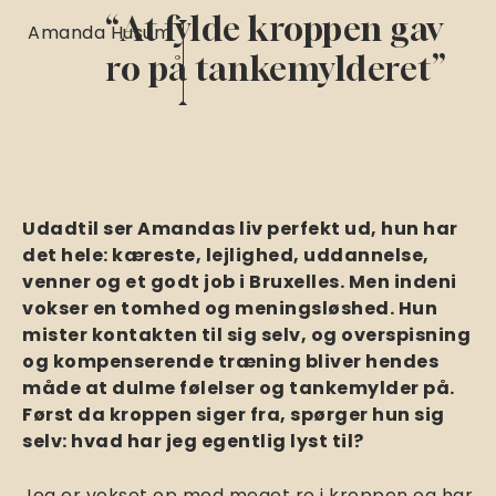
“At fylde kroppen gav
Amanda Husum
ro på tankemylderet”
Udadtil ser Amandas liv perfekt ud, hun har
det hele: kæreste, lejlighed, uddannelse,
venner og et godt job i Bruxelles. Men indeni
vokser en tomhed og meningsløshed. Hun
mister kontakten til sig selv, og overspisning
og kompenserende træning bliver hendes
måde at dulme følelser og tankemylder på.
Først da kroppen siger fra, spørger hun sig
selv: hvad har jeg egentlig lyst til?
Jeg er vokset op med meget ro i kroppen og har