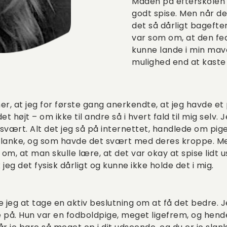
Maden på efterskolen 
godt spise. Men når der 
det så dårligt bagefter
var som om, at den fed
kunne lande i min mav
mulighed end at kaste
er, at jeg for første gang anerkendte, at jeg havde et
et højt – om ikke til andre så i hvert fald til mig selv.
svært. Alt det jeg så på internettet, handlede om pig
lanke, og som havde det svært med deres kroppe. Men
e om, at man skulle lære, at det var okay at spise lidt
k jeg det fysisk dårligt og kunne ikke holde det i mig.
e jeg at tage en aktiv beslutning om at få det bedre. 
e på. Hun var en fodboldpige, meget ligefrem, og hen