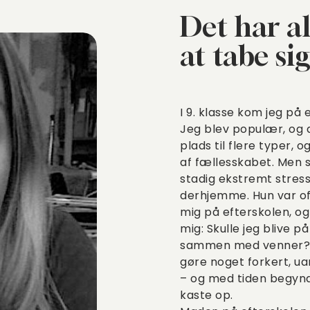
Det har a
at tabe si
I 9. klasse kom jeg på 
Jeg blev populær, og 
plads til flere typer, 
af fællesskabet. Men s
stadig ekstremt stress
derhjemme. Hun var oft
mig på efterskolen, og
mig: Skulle jeg blive
sammen med venner? Je
gøre noget forkert, u
– og med tiden begyndte
kaste op.