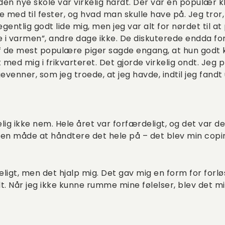
den nye skole var virkelig hårdt. Der var en populær k
ed til fester, og hvad man skulle have på. Jeg tror
entlig godt lide mig, men jeg var alt for nørdet til at 
e i varmen”, andre dage ikke. De diskuterede endda f
af de mest populære piger sagde engang, at hun godt 
 med mig i frikvarteret. Det gjorde virkelig ondt. Jeg 
enner, som jeg troede, at jeg havde, indtil jeg fandt u
elig ikke nem. Hele året var forfærdeligt, og det var d
 en måde at håndtere det hele på – det blev min co
gt, men det hjalp mig. Det gav mig en form for forløsn
. Når jeg ikke kunne rumme mine følelser, blev det mi