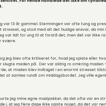
oksenlivet. For hende handlede det ikke om tyndhe
t.
jeg var 13 år gammel. Stemningen var ofte tung og pr
stresset, og stod med alt det huslige ansvar, da min 
jeg var lidt for ung til at forstå det, men det var ikke
ar svære.
og jeg blev ofte kritiseret for, hvad jeg spiste eller 
r slugte maden på. Der var aldrig ro omkring maden –
de, at maden blev indtaget i en enormt stresset tilsta
t at samles rundt om middagsbordet. Jeg ville egen
smurte jeg mine egne madpakker, da det ofte var en st
de i, at jeg flere dage ikke spiste noget, da det var 