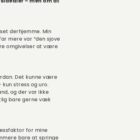
dsidealer – men om at
esset derhjemme. Min
far mere var “den sjove
 rare omgivelser at være
hvordan. Det kunne være
 kun stress og uro.
nd, og der var ikke
tlig bare gerne væk
ressfaktor for mine
nemmere bare at springe