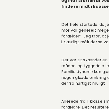
og ind i starten af v
finde ro midt i kaosse
Det hele startede, da 
mor var generelt meget 
forælder”. Jeg tror, at 
i. Særligt måltiderne v
Der var tit skænderier, 
måden jeg tyggede elle
Familie dynamikken gjor
nogen glæde omkring de
derfra hurtigst muligt.
Allerede fra 1. klasse 
forældre. Det resultere