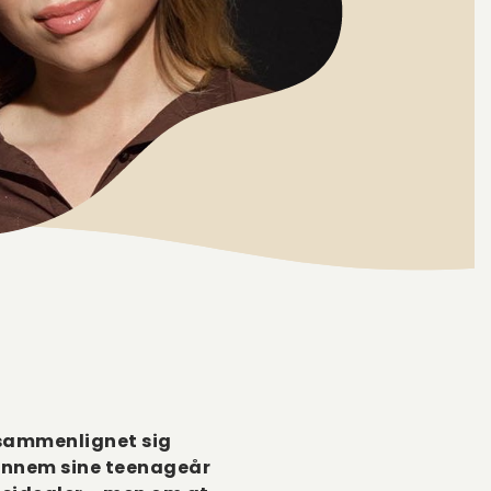
g sammenlignet sig
gennem sine teenageår