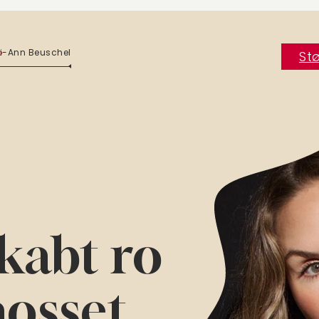
ri-Ann Beuschel
Stø
skabt ro
kaosset