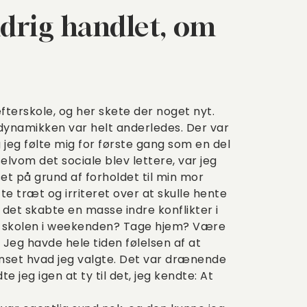
ldrig handlet, om
g
efterskole, og her skete der noget nyt.
dynamikken var helt anderledes. Der var
og jeg følte mig for første gang som en del
elvom det sociale blev lettere, var jeg
et på grund af forholdet til min mor
e træt og irriteret over at skulle hente
 det skabte en masse indre konflikter i
 på skolen i weekenden? Tage hjem? Være
g havde hele tiden følelsen af at
anset hvad jeg valgte. Det var drænende
 jeg igen at ty til det, jeg kendte: At