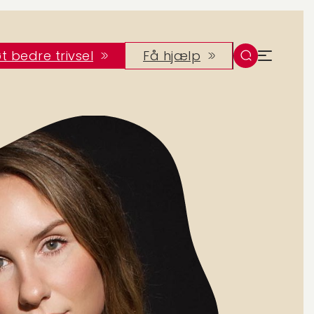
t bedre trivsel
Få hjælp