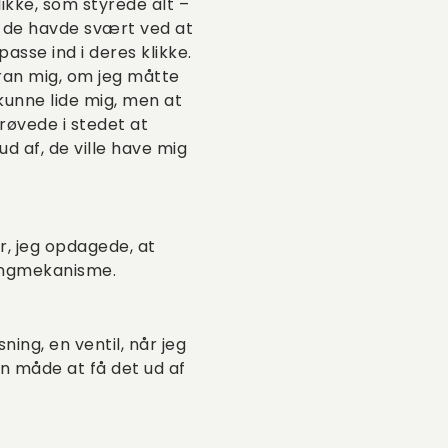
likke, som styrede alt –
, de havde svært ved at
passe ind i deres klikke.
oran mig, om jeg måtte
kunne lide mig, men at
prøvede i stedet at
d af, de ville have mig
er, jeg opdagede, at
pingmekanisme.
ing, en ventil, når jeg
n måde at få det ud af