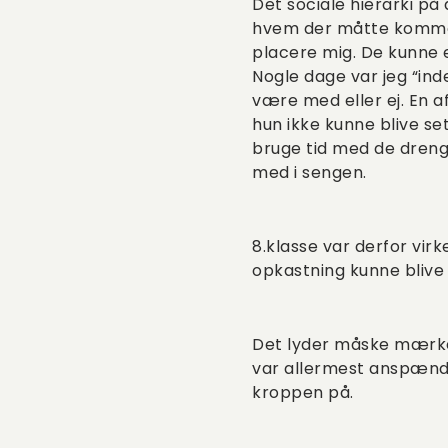
Det sociale hierarki på 
hvem der måtte komme m
placere mig. De kunne eg
Nogle dage var jeg “ind
være med eller ej. En 
hun ikke kunne blive set
bruge tid med de drengev
med i sengen.
8.klasse var derfor virk
opkastning kunne blive
Det lyder måske mærkeli
var allermest anspændt
kroppen på.