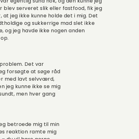
var egentlig sund nok, og den kunne jeg
blev serveret slik eller fastfood, fik jeg
, at jeg ikke kunne holde det i mig. Det
tholdige og sukkerrige mad slet ikke
e, og jeg havde ikke nogen anden
 op.
 problem. Det var
 Jeg forsøgte at søge råd
er med lavt selvværd,
 jeg kunne ikke se mig
 usundt, men hver gang
Jeg betroede mig til min
des reaktion ramte mig