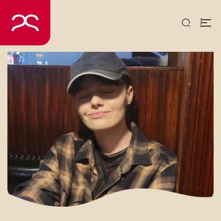
Spring
til
indhold