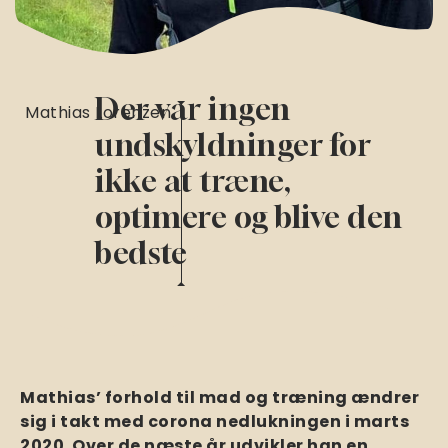
Der var ingen
Mathias Lorenzen
undskyldninger for
ikke at træne,
optimere og blive den
bedste
Mathias’ forhold til mad og træning ændrer
sig i takt med corona nedlukningen i marts
2020. Over de næste år udvikler han en