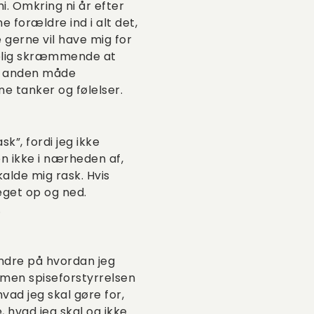
i. Omkring ni år efter
 forældre ind i alt det,
e gerne vil have mig for
trolig skræmmende at
ler anden måde
e tanker og følelser.
”, fordi jeg ikke
n ikke i nærheden af,
kalde mig rask. Hvis
eget op og ned.
.
 ændre på hvordan jeg
, men spiseforstyrrelsen
vad jeg skal gøre for,
 hvad jeg skal og ikke