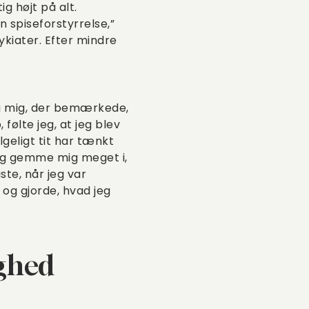
g højt på alt.
n spiseforstyrrelse,”
ykiater. Efter mindre
ng mig, der bemærkede,
følte jeg, at jeg blev
lgeligt tit har tænkt
jeg gemme mig meget i,
ste, når jeg var
og gjorde, hvad jeg
yghed