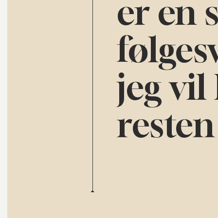
er en 
følges
jeg vi
resten 