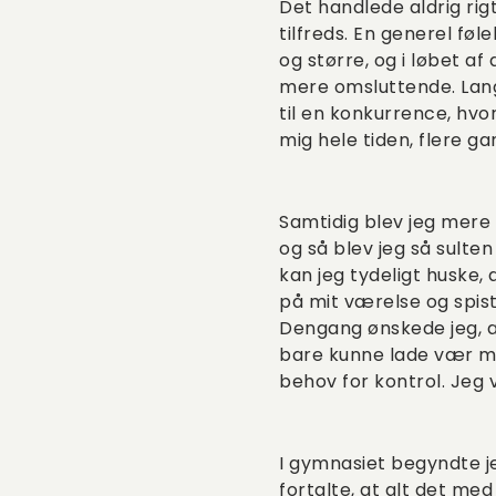
Det handlede aldrig rig
tilfreds. En generel føl
og større, og i løbet a
mere omsluttende. Lang
til en konkurrence, hvo
mig hele tiden, flere g
Samtidig blev jeg mere 
og så blev jeg så sulten
kan jeg tydeligt huske, 
på mit værelse og spist
Dengang ønskede jeg, a
bare kunne lade vær med
behov for kontrol. Jeg 
I gymnasiet begyndte j
fortalte, at alt det med