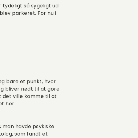
 tydeligt så sygeligt ud.
blev parkeret. For nu i
jeg bare et punkt, hvor
 bliver nødt til at gøre
t det ville komme til at
et her.
is man havde psykiske
kolog, som fandt et