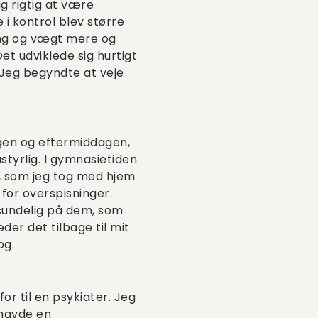
g rigtig at være
 i kontrol blev større
ning og vægt mere og
t udviklede sig hurtigt
. Jeg begyndte at veje
dagen og eftermiddagen,
ustyrlig. I gymnasietiden
ge, som jeg tog med hjem
for overspisninger.
isundelig på dem, som
er det tilbage til mit
og.
 til en psykiater. Jeg
 havde en