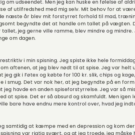
tig om udseendet. Men jeg kan huske en følelse af aldri
else af utilfredshed med mig selv. Mit behov for at være
f de næste år blev mit forstyrret forhold til mad, træ
somt begyndte det at handle om tallet på vægten. De
r tallet, jeg gerne ville ramme, blev mindre og mindre
ange om dagen.
restriktiv i min spisning. Jeg spiste ikke hele formid
 om aftenen, at jeg blev nødt til at spise. Jeg var helt 
at jeg gik i Føtex og købte for 100 kr. slik, chips og ka
e i smug. Det var nok her, at jeg begyndte på en form 
t jeg havde en anden spiseforstyrrelse. Jeg var så m
 at spise. Det er så absurd og skamfuldt. Men igen led
ville bare have endnu mere kontrol over, hvad jeg indt
eg samtidig at kæmpe med en depression og kom derfor
 spisning var rigtig svært, og at jeg troede, jeg måske