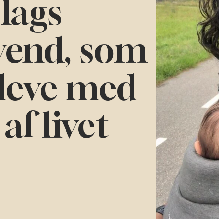
slags
vend, som
l leve med
af livet