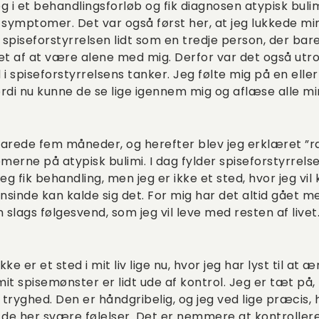
eg i et behandlingsforløb og fik diagnosen atypisk bulim
ymptomer. Det var også først her, at jeg lukkede mine
 spiseforstyrrelsen lidt som en tredje person, der bar
dret af at være alene med mig. Derfor var det også u
nd i spiseforstyrrelsens tanker. Jeg følte mig på en el
rdi nu kunne de se lige igennem mig og aflæse alle min
arede fem måneder, og herefter blev jeg erklæret ”rask
rne på atypisk bulimi. I dag fylder spiseforstyrrelse
eg fik behandling, men jeg er ikke et sted, hvor jeg vil 
inde kan kalde sig det. For mig har det altid gået m
 slags følgesvend, som jeg vil leve med resten af livet
ke er et sted i mit liv lige nu, hvor jeg har lyst til at
 mit spisemønster er lidt ude af kontrol. Jeg er tæt på
tryghed. Den er håndgribelig, og jeg ved lige præcis, h
 de her svære følelser. Det er nemmere at kontrollere,