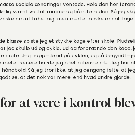
 masse sociale ændringer ventede. Hele den her forand
rkelig svært ved at rumme og håndtere den. Så jeg sk
ske om at tabe mig, men med et ønske om at tage ko
de klasse spiste jeg et stykke kage efter skole. Pluds
 at jeg skulle ud og cykle. Ud og forbrænde den kage, j
 en rute. Jeg hoppede ud på cyklen, og så begyndte je
ometer senere havde jeg nået rutens ende. Jeg har alt
 håndbold. Så jeg tror ikke, at jeg dengang følte, at j
odt se, at det nok var mere, end hvad andre gjorde.
for at være i kontrol ble