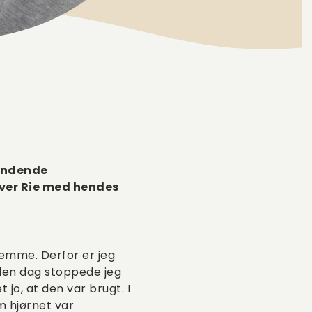
gyndende
lever Rie med hendes
jemme. Derfor er jeg
den dag stoppede jeg
jo, at den var brugt. I
om hjørnet var