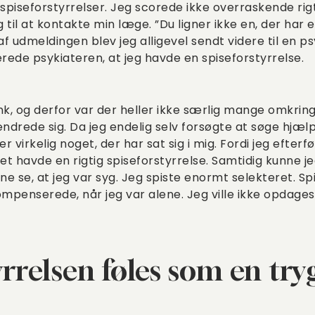
seforstyrrelser. Jeg scorede ikke overraskende rigti
til at kontakte min læge. ”Du ligner ikke en, der har e
f udmeldingen blev jeg alligevel sendt videre til en ps
ede psykiateren, at jeg havde en spiseforstyrrelse.
ank, og derfor var der heller ikke særlig mange omkri
ndrede sig. Da jeg endelig selv forsøgte at søge hjælp, 
 virkelig noget, der har sat sig i mig. Fordi jeg efterfø
et havde en rigtig spiseforstyrrelse. Samtidig kunne 
ne se, at jeg var syg. Jeg spiste enormt selekteret. Spi
enserede, når jeg var alene. Jeg ville ikke opdages 
yrrelsen føles som en tr