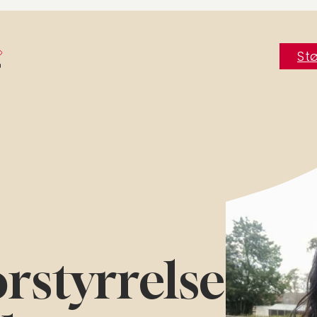
e
Stø
orstyrrelse