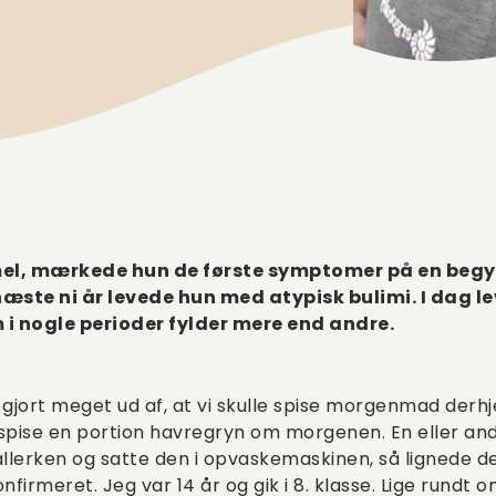
mel, mærkede hun de første symptomer på en be
 næste ni år levede hun med atypisk bulimi. I dag 
 i nogle perioder fylder mere end andre.
 gjort meget ud af, at vi skulle spise morgenmad derh
 spise en portion havregryn om morgenen. En eller an
llerken og satte den i opvaskemaskinen, så lignede det 
nfirmeret. Jeg var 14 år og gik i 8. klasse. Lige rundt 