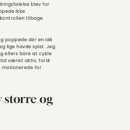
ringsfølelse blev for
ippede ikke
ntrollen tilbage.
elig poppede der en idé
eg lige havde spist. Jeg
g ellers bare at cykle
id været aktiv, fordi
eg motionerede for
v større og