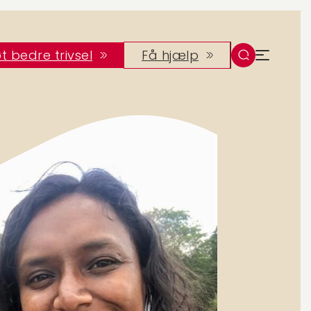
t bedre trivsel
Få hjælp