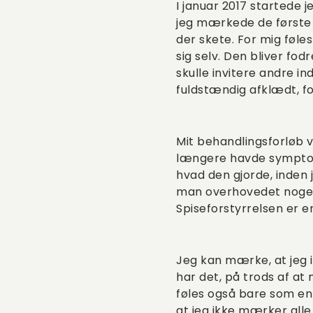
I januar 2017 startede j
jeg mærkede de første s
der skete. For mig føles
sig selv. Den bliver fo
skulle invitere andre i
fuldstændig afklædt, fo
Mit behandlingsforløb v
længere havde symptome
hvad den gjorde, inden j
man overhovedet nogens
Spiseforstyrrelsen er en
Jeg kan mærke, at jeg ik
har det, på trods af at
føles også bare som en 
at jeg ikke mærker alle