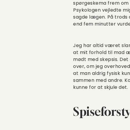
spørgeskema frem om spi
Psykologen vejledte mig 
sagde lægen. På trods a
end fem minutter vurder
Jeg har altid været sl
at mit forhold til mad æ
mødt med skepsis. Det er
over, om jeg overhoved
at man aldrig fysisk kun
sammen med andre. Komp
kunne for at skjule det.
Spiseforst