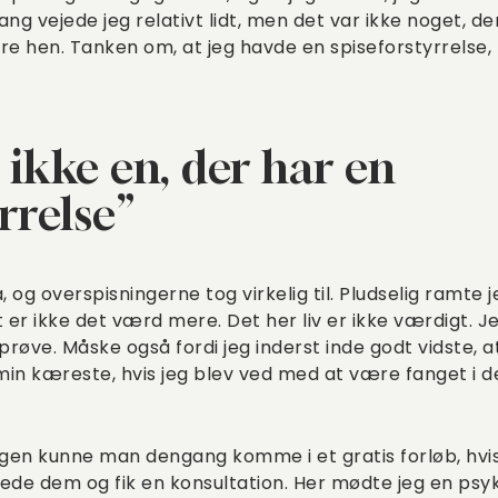
ng vejede jeg relativt lidt, men det var ikke noget, der
re hen. Tanken om, at jeg havde en spiseforstyrrelse, 
 ikke en, der har en
rrelse”
 og overspisningerne tog virkelig til. Pludselig ramte 
 er ikke det værd mere. Det her liv er ikke værdigt. Jeg
d prøve. Måske også fordi jeg inderst inde godt vidste, a
 min kæreste, hvis jeg blev ved med at være fanget i d
gen kunne man dengang komme i et gratis forløb, hv
ede dem og fik en konsultation. Her mødte jeg en psy